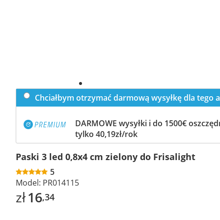
Chciałbym otrzymać darmową wysyłkę dla tego a
DARMOWE wysyłki i do 1500€ oszczędn
tylko 40,19zł/rok
Paski 3 led 0,8x4 cm zielony do Frisalight
5
Model:
PR014115
zł
16
,34