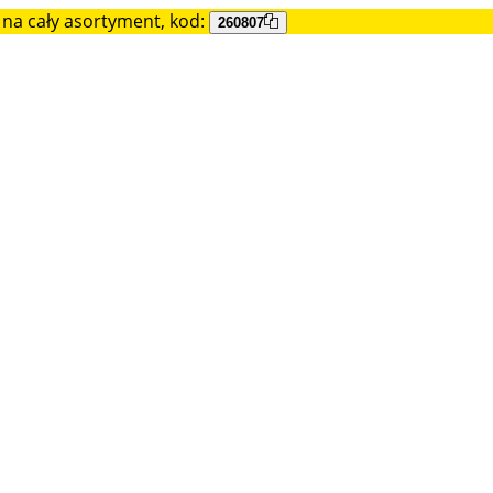
na cały asortyment, kod:
260807