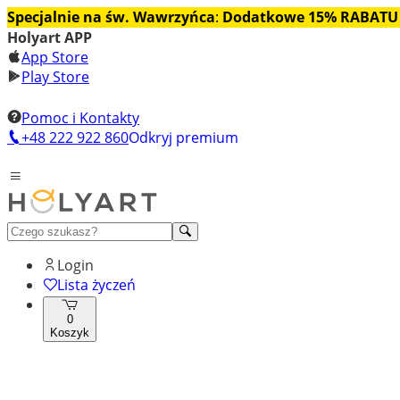
Specjalnie na św. Wawrzyńca
:
Dodatkowe 15% RABATU
Holyart APP
App Store
Play Store
Pomoc i Kontakty
+48 222 922 860
Odkryj premium
Login
Lista życzeń
0
Koszyk