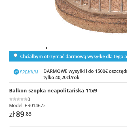
Chciałbym otrzymać darmową wysyłkę dla tego a
DARMOWE wysyłki i do 1500€ oszczędn
tylko 40,20zł/rok
Balkon szopka neapolitańska 11x9
0
Model:
PR014672
zł
89
,83