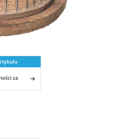
rtykułu
ości za