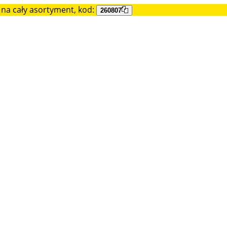
na cały asortyment, kod:
260807