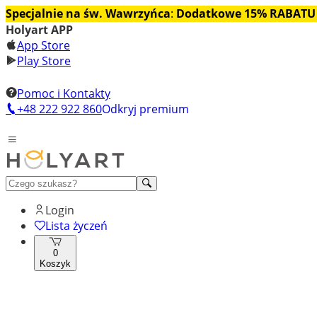
Specjalnie na św. Wawrzyńca
:
Dodatkowe 15% RABATU
Holyart APP
App Store
Play Store
Pomoc i Kontakty
+48 222 922 860
Odkryj premium
Login
Lista życzeń
0
Koszyk