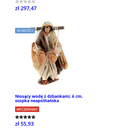
zł 297,47
NOWOŚCI
Niosący wodę z dzbankami, 6 cm,
szopka neapolitańska
WYCZERPANY
zł 55,93