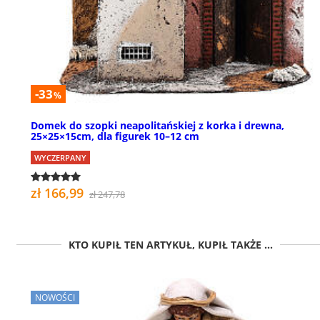
-33
%
Domek do szopki neapolitańskiej z korka i drewna,
25×25×15cm, dla figurek 10–12 cm
WYCZERPANY
zł 166,99
zł 247,78
KTO KUPIŁ TEN ARTYKUŁ, KUPIŁ TAKŻE ...
NOWOŚCI