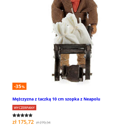
-35
%
Mężczyzna z taczką 10 cm szopka z Neapolu
WYCZERPANY
zł 175,72
zł 270,34