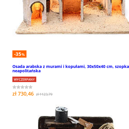
-35
%
Osada arabska z murami i kopułami, 30x50x40 cm, szopka
neapolitańska
WYCZERPANY
zł 730,46
zł 1123,79