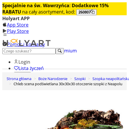
Specjalnie na św. Wawrzyńca
:
Dodatkowe 15%
RABATU
na cały asortyment, kod:
260807
Holyart APP
App Store
Play Store
Pomoc i Kontakty
+48 222 922 860
Odkryj premium
Login
Lista życzeń
Strona główna
Boże Narodzenie
Szopki
Szopka neapolitańsk
0
Chleb scena podświetlana 30x30x30 otoczenie szopki z Neapolu
Koszyk