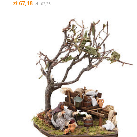
zł 67,18
zł 103,35