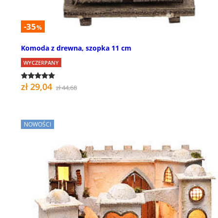
-35
%
Komoda z drewna, szopka 11 cm
WYCZERPANY
zł 29,04
zł 44,68
NOWOŚCI