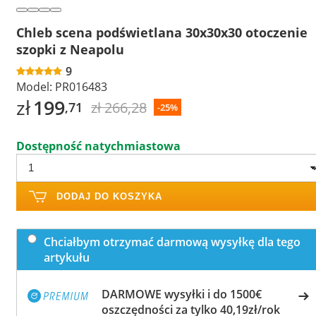
Chleb scena podświetlana 30x30x30 otoczenie
szopki z Neapolu
9
Model:
PR016483
zł
199
zł 266,28
,71
-25%
Dostępność natychmiastowa
DODAJ DO KOSZYKA
Chciałbym otrzymać darmową wysyłkę dla tego
artykułu
DARMOWE wysyłki i do 1500€
oszczędności za tylko 40,19zł/rok