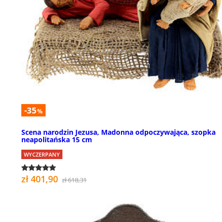
-35
%
Scena narodzin Jezusa, Madonna odpoczywająca, szopka
neapolitańska 15 cm
WYCZERPANY
zł 401,90
zł 618,31