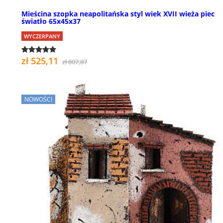
Mieścina szopka neapolitańska styl wiek XVII wieża piec
światło 65x45x37
WYCZERPANY
zł 525,11
zł 807,87
NOWOŚCI