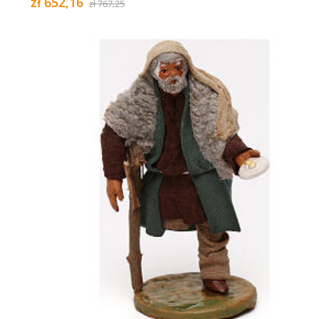
zł 652,16
zł 767,25