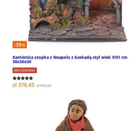
-35
%
Kamienica szopka z Neapolu z kaskadą styl wiek XVII cm
30x30x30
WYCZERPANY
zł 378,43
zł 582,20