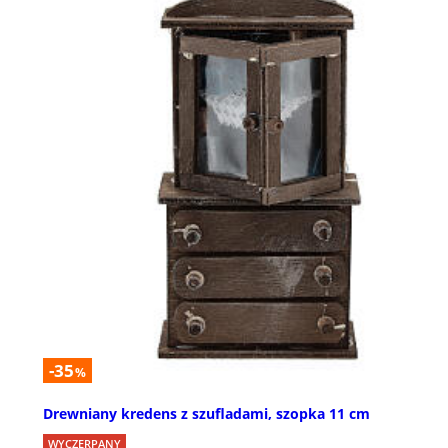
-35
%
Drewniany kredens z szufladami, szopka 11 cm
WYCZERPANY