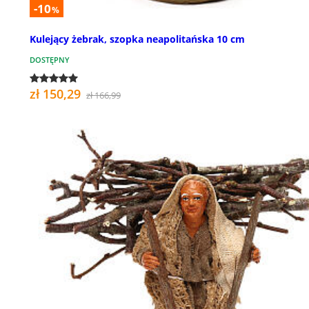
-10
%
Kulejący żebrak, szopka neapolitańska 10 cm
DOSTĘPNY
zł 150,29
zł 166,99