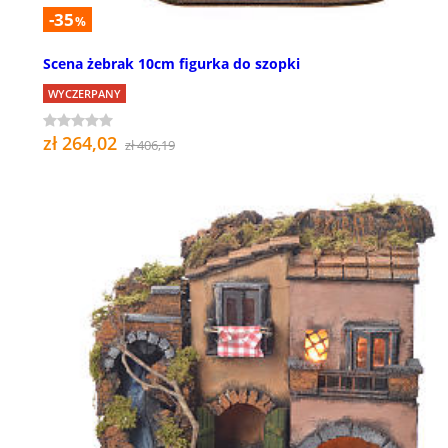
-35
%
Scena żebrak 10cm figurka do szopki
WYCZERPANY
zł 264,02
zł 406,19