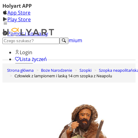
Holyart APP
App Store
Play Store
Pomoc i Kontakty
+48 222 922 860
Odkryj premium
Login
Lista życzeń
Strona główna
Boże Narodzenie
Szopki
Szopka neapolitańsk
0
Człowiek z lampionem i laską 14 cm szopka z Neapolu
Koszyk