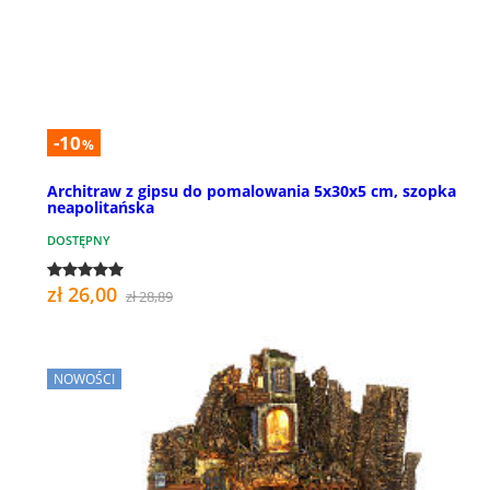
-10
%
Architraw z gipsu do pomalowania 5x30x5 cm, szopka
neapolitańska
DOSTĘPNY
zł 26,00
zł 28,89
NOWOŚCI