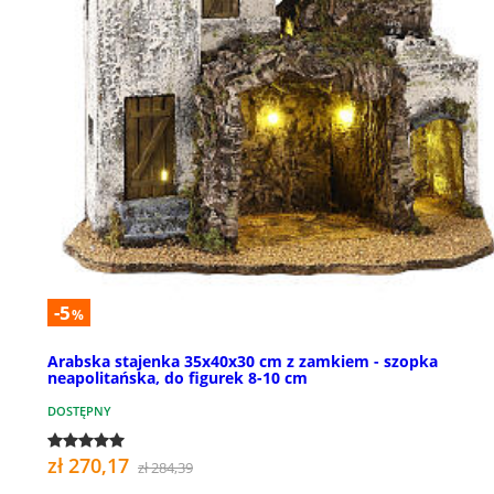
-5
%
Arabska stajenka 35x40x30 cm z zamkiem - szopka
neapolitańska, do figurek 8-10 cm
DOSTĘPNY
zł 270,17
zł 284,39