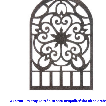
Akcesorium szopka zrób to sam neapolitańska okno arab