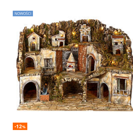
NOWOŚCI
-12
%