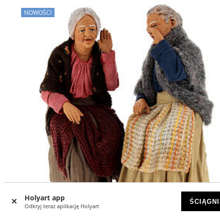
NOWOŚCI
Holyart app
ŚCIĄGNI
Odkryj teraz aplikację Holyart