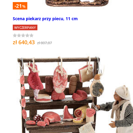
-21
%
Scena piekarz przy piecu, 11 cm
WYCZERPANY
zł 640,43
zł 807,87