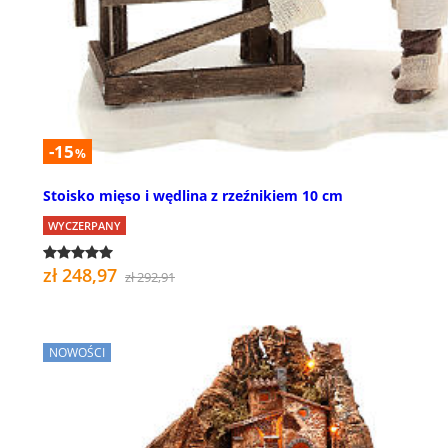
-15
%
Stoisko mięso i wędlina z rzeźnikiem 10 cm
WYCZERPANY
zł 248,97
zł 292,91
NOWOŚCI