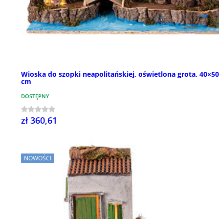
Wioska do szopki neapolitańskiej, oświetlona grota, 40×5
cm
DOSTĘPNY
zł 360,61
NOWOŚCI