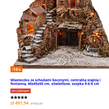
-16
%
Miasteczko ze schodami bocznymi, centralną stajnią i
fontanną, 40x45x50 cm, oświetlone, szopka 4-6-8 cm
WYCZERPANY
zł 491,94
zł 582,20