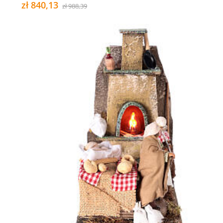
zł 840,13
zł 988,39