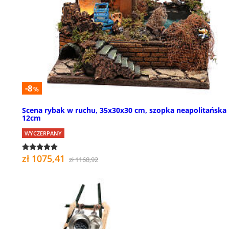
-8
%
Scena rybak w ruchu, 35x30x30 cm, szopka neapolitańska
12cm
WYCZERPANY
zł 1075,41
zł 1168,92