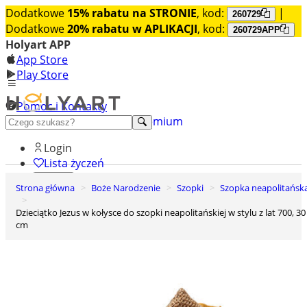
Dodatkowe
15% rabatu na STRONIE
, kod:
|
260729
Dodatkowe
20% rabatu w APLIKACJI
, kod:
260729APP
Holyart APP
App Store
Play Store
Pomoc i Kontakty
+48 222 922 860
Odkryj premium
Login
Lista życzeń
Strona główna
Boże Narodzenie
Szopki
Szopka neapolitańsk
0
Koszyk
Dzieciątko Jezus w kołysce do szopki neapolitańskiej w stylu z lat 700, 30
cm