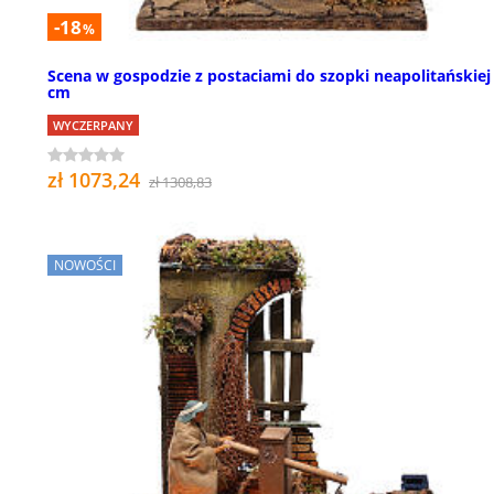
-18
%
Scena w gospodzie z postaciami do szopki neapolitańskiej
cm
WYCZERPANY
zł 1073,24
zł 1308,83
NOWOŚCI