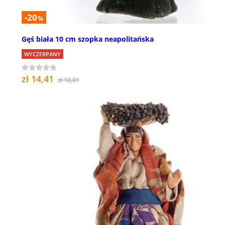
-20
%
Gęś biała 10 cm szopka neapolitańska
WYCZERPANY
zł 14,41
zł 18,01