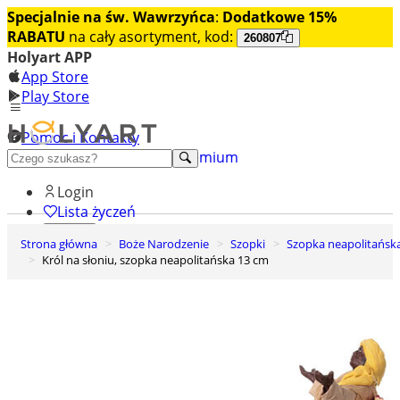
Specjalnie na św. Wawrzyńca
:
Dodatkowe 15%
RABATU
na cały asortyment, kod:
260807
Holyart APP
App Store
Play Store
Pomoc i Kontakty
+48 222 922 860
Odkryj premium
Login
Lista życzeń
Strona główna
Boże Narodzenie
Szopki
Szopka neapolitańsk
0
Król na słoniu, szopka neapolitańska 13 cm
Koszyk