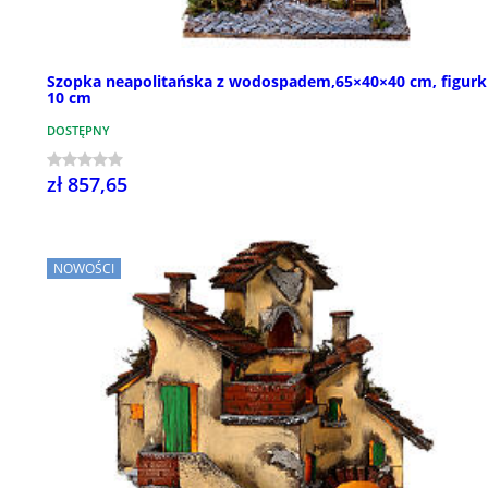
Szopka neapolitańska z wodospadem,65×40×40 cm, figurki
10 cm
DOSTĘPNY
zł 857,65
NOWOŚCI