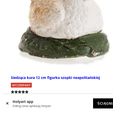
Siedząca kura 12 cm figurka szopki neapolitańskiej
WYCZERPANY
zł 22,12
Holyart app
ŚCIĄGNI
Odkryj teraz aplikację Holyart