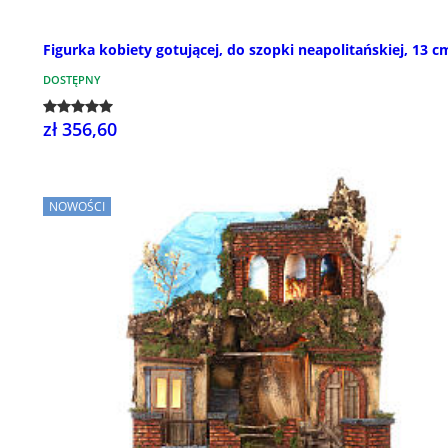
Figurka kobiety gotującej, do szopki neapolitańskiej, 13 c
DOSTĘPNY
zł 356,60
NOWOŚCI