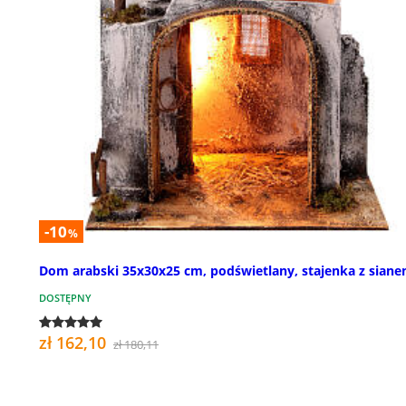
-10
%
Dom arabski 35x30x25 cm, podświetlany, stajenka z sian
DOSTĘPNY
zł 162,10
zł 180,11