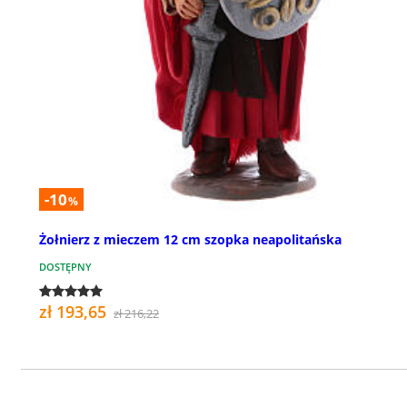
-10
%
Żołnierz z mieczem 12 cm szopka neapolitańska
DOSTĘPNY
zł 193,65
zł 216,22