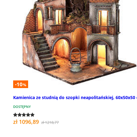
-10
%
Kamienica ze studnią do szopki neapolitańskiej, 60x50x50
DOSTĘPNY
zł 1096,89
zł 1218,77