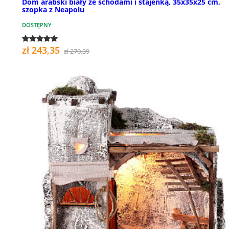
Dom arabski biały ze schodami i stajenką, 35x35x25 cm,
szopka z Neapolu
DOSTĘPNY
zł 243,35
zł 270,39