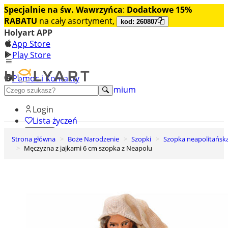
Specjalnie na św. Wawrzyńca
:
Dodatkowe 15%
RABATU
na cały asortyment,
kod: 260807
Holyart APP
App Store
Play Store
Pomoc i Kontakty
+48 222 922 860
Odkryj premium
Login
Lista życzeń
Strona główna
Boże Narodzenie
Szopki
Szopka neapolitańsk
0
Męczyzna z jajkami 6 cm szopka z Neapolu
Koszyk