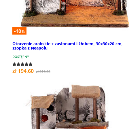
-10
%
Otoczenie arabskie z zasłonami i żłobem, 30x30x20 cm,
szopka z Neapolu
DOSTĘPNY
zł 194,60
zł 216,22