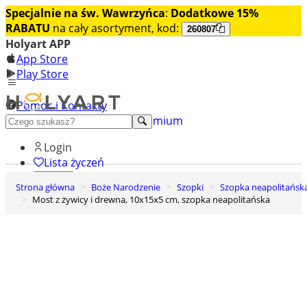
Specjalnie na św. Wawrzyńca
:
Dodatkowe 15%
RABATU
na cały asortyment, kod:
260807
Holyart APP
App Store
Play Store
Pomoc i Kontakty
+48 222 922 860
Odkryj premium
Login
Lista życzeń
Strona główna
Boże Narodzenie
Szopki
Szopka neapolitańsk
0
Most z żywicy i drewna, 10x15x5 cm, szopka neapolitańska
Koszyk