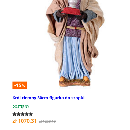
-15
%
Król ciemny 30cm figurka do szopki
DOSTĘPNY
zł 1070,31
zł 1259,19