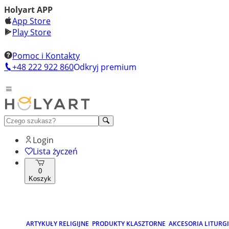
Holyart APP
App Store
Play Store
Pomoc i Kontakty
+48 222 922 860
Odkryj premium
Login
Lista życzeń
0
Koszyk
ARTYKUŁY RELIGIJNE
PRODUKTY KLASZTORNE
AKCESORIA LITURG