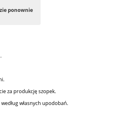
dzie ponownie
.
i.
ie za produkcję szopek.
y według własnych upodobań.