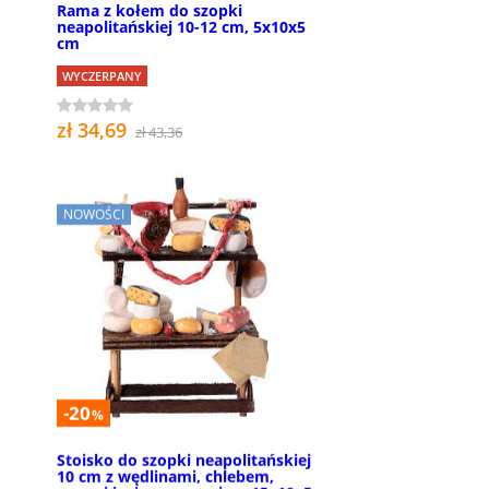
Rama z kołem do szopki
neapolitańskiej 10-12 cm, 5x10x5
cm
WYCZERPANY
zł 34,69
zł 43,36
NOWOŚCI
-20
%
Stoisko do szopki neapolitańskiej
10 cm z wędlinami, chlebem,