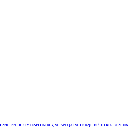
ICZNE
PRODUKTY EKSPLOATACYJNE
SPECJALNE OKAZJE
BIŻUTERIA
BOŻE N