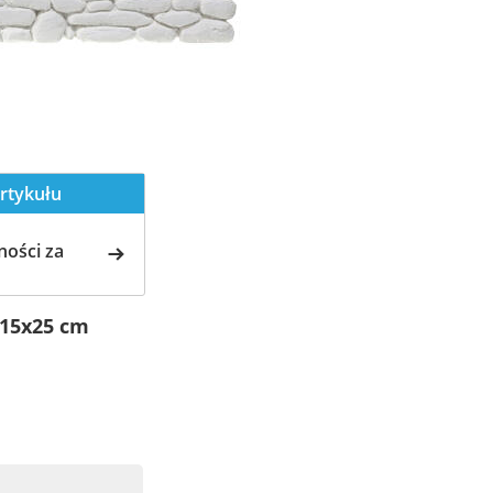
rtykułu
ości za
 15x25 cm