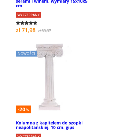
serami i winem, wymiary 15x10x5
cm
WYCZERPANY
zł 71,98
zł 89,97
NOWOŚCI
-20
%
Kolumna z kapitelem do szopki
neapolitańskiej, 10 cm, gips
WYCZERPANY