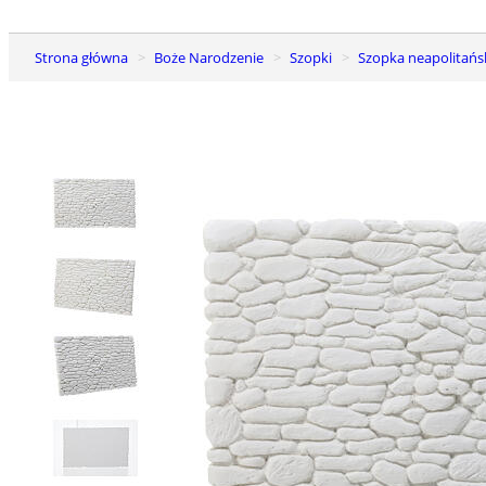
Strona główna
Boże Narodzenie
Szopki
Szopka neapolitańs