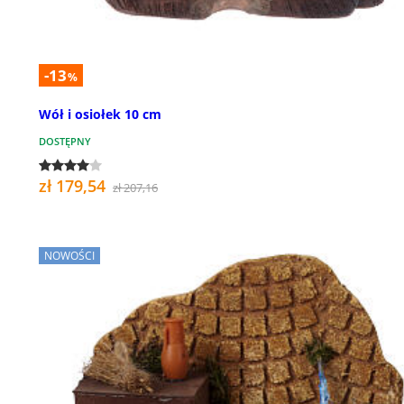
-13
%
Wół i osiołek 10 cm
DOSTĘPNY
zł 179,54
zł 207,16
NOWOŚCI