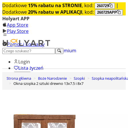
Dodatkowe
15% rabatu na STRONIE
, kod:
|
260729
Dodatkowe
20% rabatu w APLIKACJI
, kod:
260729APP
Holyart APP
App Store
Play Store
Pomoc i Kontakty
+48 222 922 860
Odkryj premium
Login
Lista życzeń
Strona główna
Boże Narodzenie
Szopki
Szopka neapolitańsk
0
Okna szopka 2 sztuki drewno 13x7.5 i 8x7
Koszyk