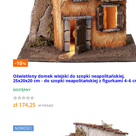
-10
%
Oświetlony domek wiejski do szopki neapolitańskiej,
25x20x20 cm - do szopki neapolitańskiej z figurkami 4–6 
DOSTĘPNY
zł 174,25
zł 193,62
NOWOŚCI