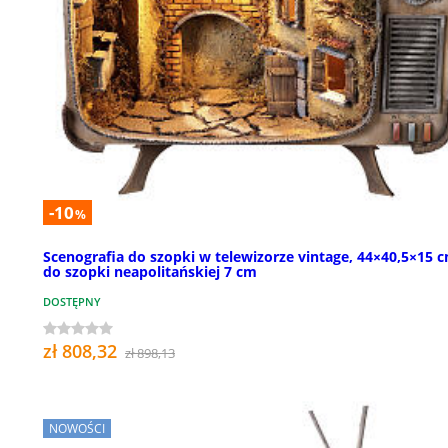
-10
%
Scenografia do szopki w telewizorze vintage, 44×40,5×15 c
do szopki neapolitańskiej 7 cm
DOSTĘPNY
zł 808,32
zł 898,13
NOWOŚCI