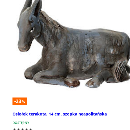
-23
%
Osiołek terakota, 14 cm, szopka neapolitańska
DOSTĘPNY