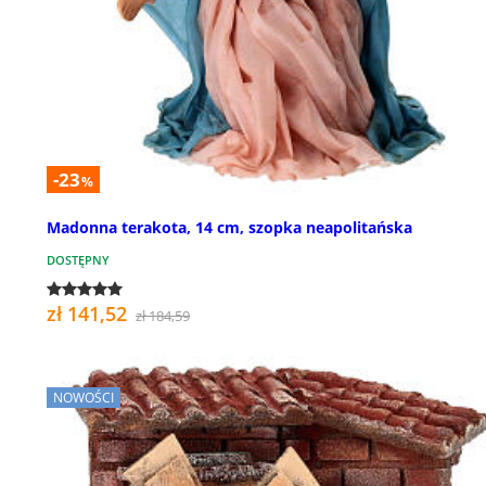
-23
%
Madonna terakota, 14 cm, szopka neapolitańska
DOSTĘPNY
zł 141,52
zł 184,59
NOWOŚCI