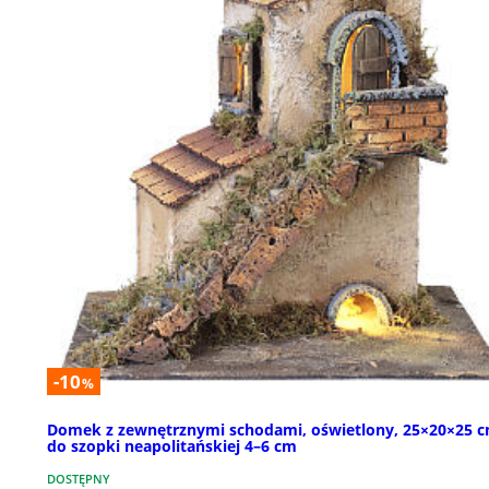
-10
%
Domek z zewnętrznymi schodami, oświetlony, 25×20×25 c
do szopki neapolitańskiej 4–6 cm
DOSTĘPNY