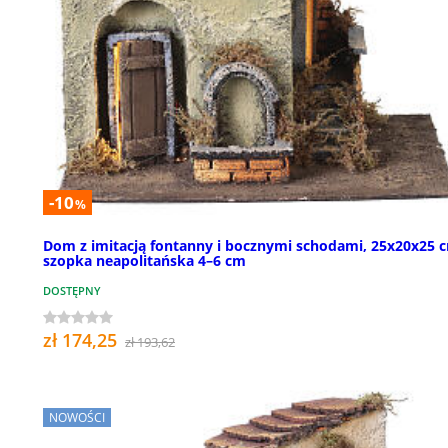
-10
%
Dom z imitacją fontanny i bocznymi schodami, 25x20x25 c
szopka neapolitańska 4–6 cm
DOSTĘPNY
zł 174,25
zł 193,62
NOWOŚCI