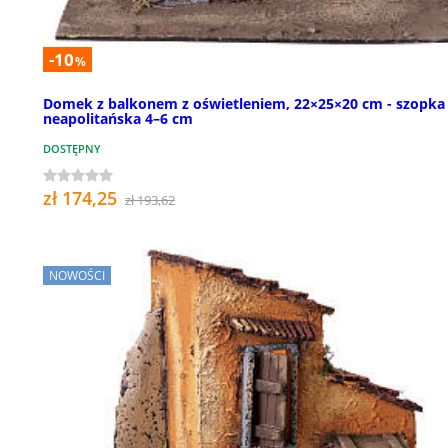
-10
%
Domek z balkonem z oświetleniem, 22×25×20 cm - szopka
neapolitańska 4–6 cm
DOSTĘPNY
zł 174,25
zł 193,62
NOWOŚCI