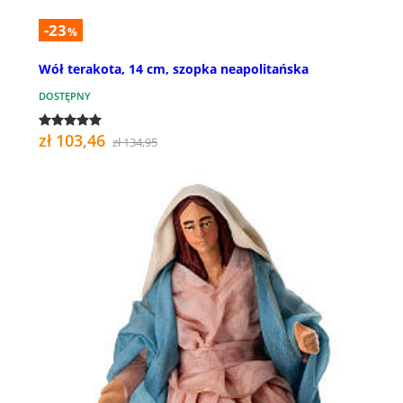
-23
%
Wół terakota, 14 cm, szopka neapolitańska
DOSTĘPNY
zł 103,46
zł 134,95