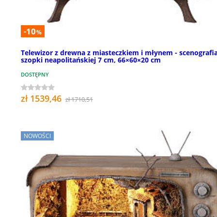
-10
%
Telewizor z drewna z miasteczkiem i młynem - scenografi
szopki neapolitańskiej 7 cm, 66×60×20 cm
DOSTĘPNY
zł 1539,46
zł 1710,51
NOWOŚCI