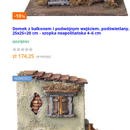
-10
%
Domek z balkonem i podwójnym wejściem, podświetlany,
25x25×20 cm - szopka neapolitańska 4–6 cm
DOSTĘPNY
zł 174,25
zł 193,62
NOWOŚCI