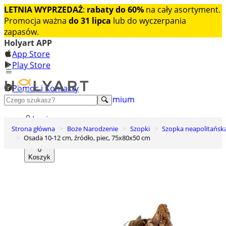
LETNIA WYPRZEDAŻ
:
rabaty do 60%
na cały asortyment.
Promocja ważna
do 31 lipca
lub do wyczerpania
zapasów.
Holyart APP
App Store
Play Store
Pomoc i Kontakty
+48 222 922 860
Odkryj premium
Login
Strona główna
Boże Narodzenie
Szopki
Szopka neapolitańsk
Lista życzeń
Osada 10-12 cm, źródło, piec, 75x80x50 cm
0
Koszyk