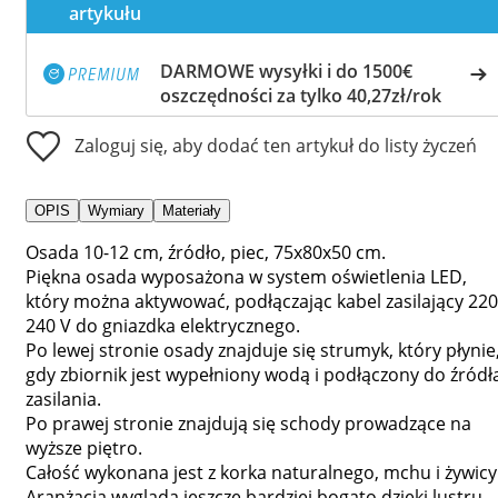
artykułu
DARMOWE wysyłki i do 1500€
oszczędności za tylko 40,27zł/rok
Zaloguj się, aby dodać ten artykuł do listy życzeń
OPIS
Wymiary
Materiały
Osada 10-12 cm, źródło, piec, 75x80x50 cm.
Piękna osada wyposażona w system oświetlenia LED,
który można aktywować, podłączając kabel zasilający 220
240 V do gniazdka elektrycznego.
Po lewej stronie osady znajduje się strumyk, który płynie
gdy zbiornik jest wypełniony wodą i podłączony do źródł
zasilania.
Po prawej stronie znajdują się schody prowadzące na
wyższe piętro.
Całość wykonana jest z korka naturalnego, mchu i żywicy
Aranżacja wygląda jeszcze bardziej bogato dzięki lustru,