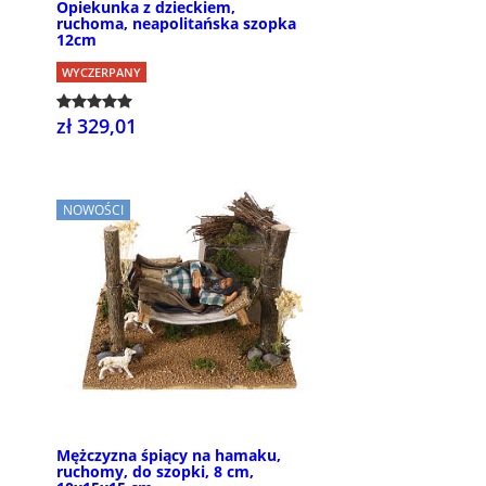
Opiekunka z dzieckiem,
ruchoma, neapolitańska szopka
12cm
WYCZERPANY
zł 329,01
NOWOŚCI
Mężczyzna śpiący na hamaku,
ruchomy, do szopki, 8 cm,