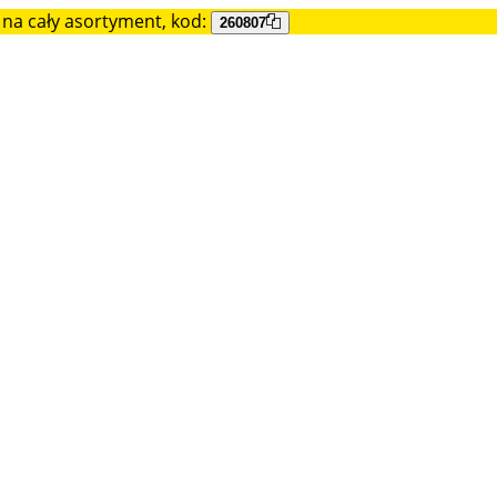
na cały asortyment, kod:
260807