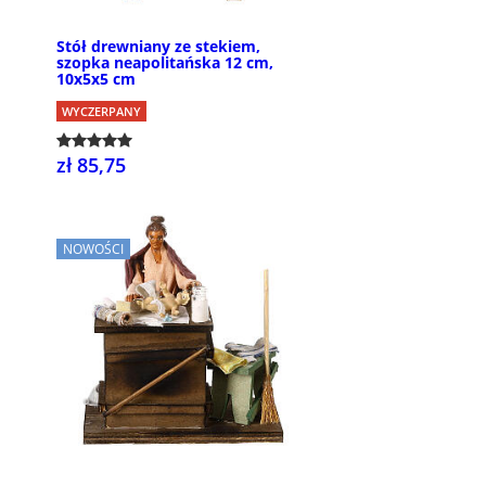
Stół drewniany ze stekiem,
szopka neapolitańska 12 cm,
10x5x5 cm
WYCZERPANY
zł 85,75
NOWOŚCI