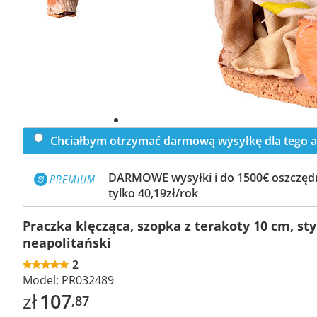
Chciałbym otrzymać darmową wysyłkę dla tego a
DARMOWE wysyłki i do 1500€ oszczędn
tylko 40,19zł/rok
Praczka klęcząca, szopka z terakoty 10 cm, sty
neapolitański
2
Model:
PR032489
zł
107
,87