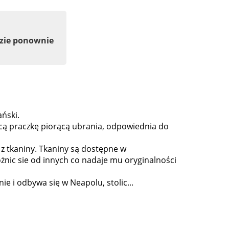
dzie ponownie
ański.
ącą praczkę piorącą ubrania, odpowiednia do
t z tkaniny. Tkaniny są dostępne w
żnic sie od innych co nadaje mu oryginalności
ie i odbywa się w Neapolu, stolic...