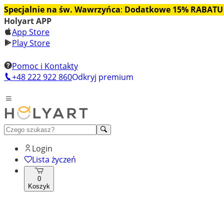
Specjalnie na św. Wawrzyńca
:
Dodatkowe 15% RABATU
Holyart APP
App Store
Play Store
Pomoc i Kontakty
+48 222 922 860
Odkryj premium
Login
Lista życzeń
0
Koszyk