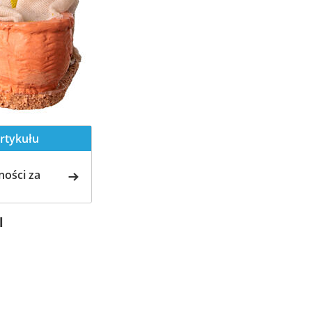
rtykułu
ości za
l