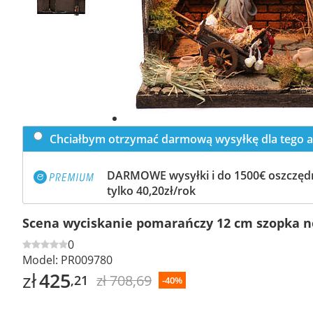
Chciałbym otrzymać darmową wysyłkę dla tego a
DARMOWE wysyłki i do 1500€ oszczędn
tylko 40,20zł/rok
Scena wyciskanie pomarańczy 12 cm szopka n
0
Model:
PR009780
zł
425
zł 708,69
,21
-40%