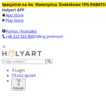
Specjalnie na św. Wawrzyńca
:
Dodatkowe 15% RABATU
Holyart APP
App Store
Play Store
Pomoc i Kontakty
+48 222 922 860
Odkryj premium
Login
Lista życzeń
0
Koszyk