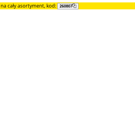
na cały asortyment, kod:
260807