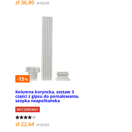
zł 36,80
zł 43,29
-15
%
Kolumna koryncka, zestaw 3
części z gipsu do pomalowania,
szopka neapolitańska
WYCZERPANY
zł 22,64
zł 26,63