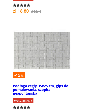
zł 18,80
zł 22,12
-15
%
Podłoga cegły 35x25 cm, gips do
pomalowania, szopka
neapolitańska
WYCZERPANY