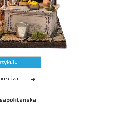
rtykułu
ości za
eapolitańska