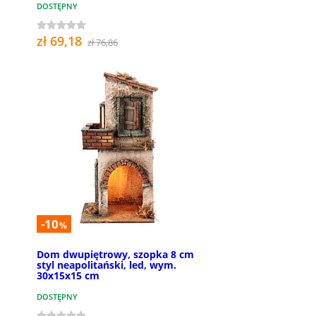
DOSTĘPNY
zł 69,18
zł 76,86
-10
%
Dom dwupiętrowy, szopka 8 cm
styl neapolitański, led, wym.
30x15x15 cm
DOSTĘPNY