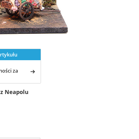
rtykułu
ości za
 z Neapolu