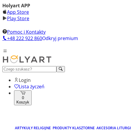
Holyart APP
App Store
Play Store
Pomoc i Kontakty
+48 222 922 860
Odkryj premium
Login
Lista życzeń
0
Koszyk
ARTYKUŁY RELIGIJNE
PRODUKTY KLASZTORNE
AKCESORIA LITURG