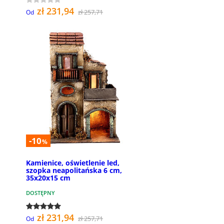
zł 231,94
zł 257,71
Od
-10
%
Kamienice, oświetlenie led,
szopka neapolitańska 6 cm,
35x20x15 cm
DOSTĘPNY
zł 231,94
zł 257,71
Od