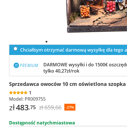
Chciałbym otrzymać darmową wysyłkę dla tego a
DARMOWE wysyłki i do 1500€ oszczędn
tylko 40,27zł/rok
Sprzedawca owoców 10 cm oświetlona szopka
1
Model:
PR009755
zł
483
zł 659,66
,75
-27%
Dostępność natychmiastowa