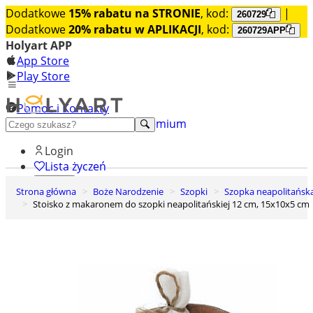
Dodatkowe
15% rabatu na STRONIE
, kod:
|
260729
Dodatkowe
20% rabatu w APLIKACJI
, kod:
260729APP
Holyart APP
App Store
Play Store
Pomoc i Kontakty
+48 222 922 860
Odkryj premium
Login
Lista życzeń
Strona główna
Boże Narodzenie
Szopki
Szopka neapolitańsk
0
Stoisko z makaronem do szopki neapolitańskiej 12 cm, 15x10x5 cm
Koszyk