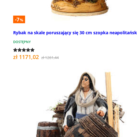
-7
%
Rybak na skale poruszający się 30 cm szopka neapolitańs
DOSTĘPNY
zł 1171,02
zł 1261,44