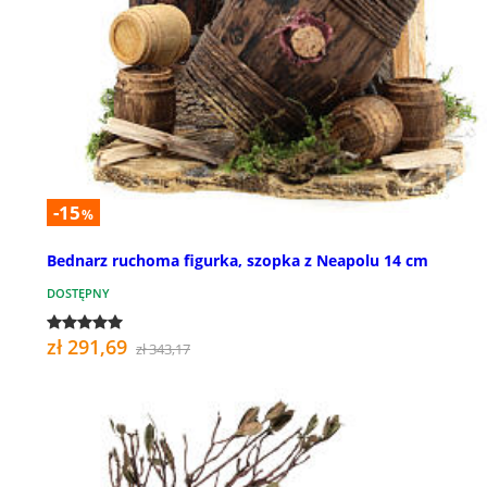
-15
%
Bednarz ruchoma figurka, szopka z Neapolu 14 cm
DOSTĘPNY
zł 291,69
zł 343,17