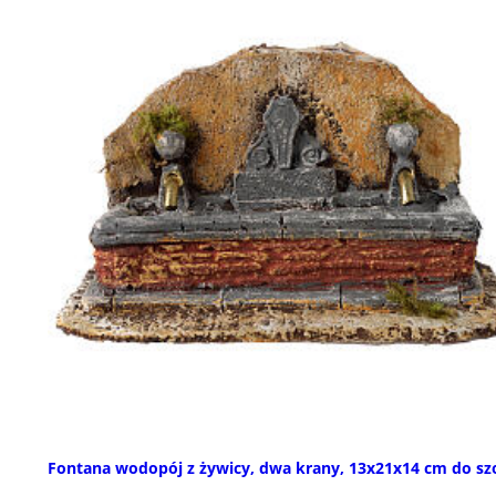
Fontana wodopój z żywicy, dwa krany, 13x21x14 cm do sz