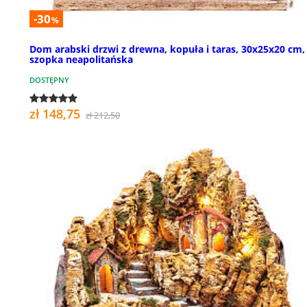
-30
%
Dom arabski drzwi z drewna, kopuła i taras, 30x25x20 cm,
szopka neapolitańska
DOSTĘPNY
zł 148,75
zł 212,50