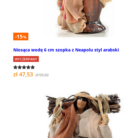
-15
%
Niosąca wodę 6 cm szopka z Neapolu styl arabski
WYCZERPANY
zł 47,53
zł 55,92