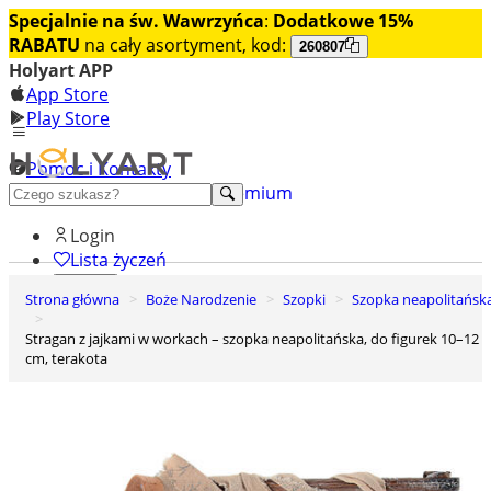
Specjalnie na św. Wawrzyńca
:
Dodatkowe 15%
RABATU
na cały asortyment, kod:
260807
Holyart APP
App Store
Play Store
Pomoc i Kontakty
+48 222 922 860
Odkryj premium
Login
Lista życzeń
Strona główna
Boże Narodzenie
Szopki
Szopka neapolitańsk
0
Koszyk
Stragan z jajkami w workach – szopka neapolitańska, do figurek 10–12
cm, terakota