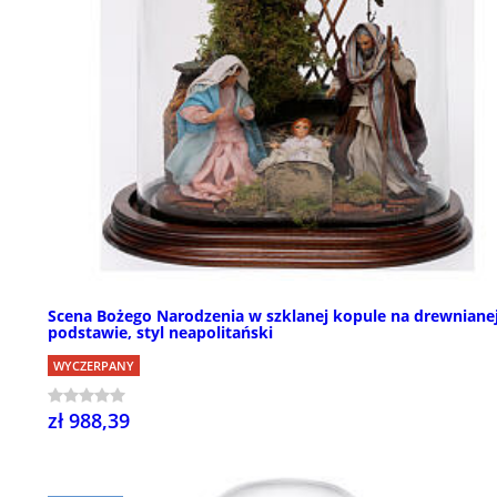
Scena Bożego Narodzenia w szklanej kopule na drewniane
podstawie, styl neapolitański
WYCZERPANY
zł 988,39