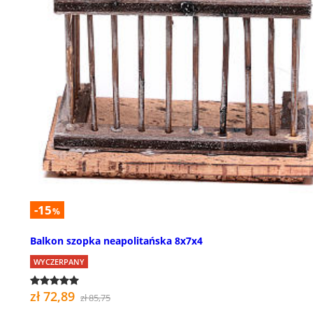
-15
%
Balkon szopka neapolitańska 8x7x4
WYCZERPANY
zł 72,89
zł 85,75