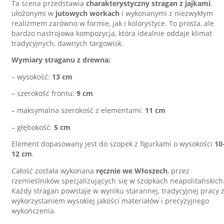
Ta scena przedstawia
charakterystyczny stragan z jajkami
,
ułożonymi w
jutowych workach
i wykonanymi z niezwykłym
realizmem zarówno w formie, jak i kolorystyce. To prosta, ale
bardzo nastrojowa kompozycja, która idealnie oddaje klimat
tradycyjnych, dawnych targowisk.
Wymiary straganu z drewna:
– wysokość:
13 cm
– szerokość frontu:
9 cm
– maksymalna szerokość z elementami:
11 cm
– głębokość:
5 cm
Element dopasowany jest do szopek z figurkami o wysokości
10
12 cm
.
Całość została wykonana
ręcznie we Włoszech
, przez
rzemieślników specjalizujących się w szopkach neapolitańskich
Każdy stragan powstaje w wyniku starannej, tradycyjnej pracy 
wykorzystaniem wysokiej jakości materiałów i precyzyjnego
wykończenia.