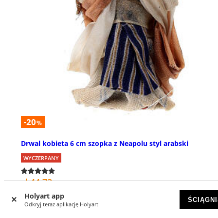
-20
%
Drwal kobieta 6 cm szopka z Neapolu styl arabski
WYCZERPANY
zł 44,73
zł 55,92
Holyart app
ŚCIĄGNI
Odkryj teraz aplikację Holyart