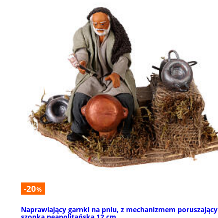
-20
%
Naprawiający garnki na pniu, z mechanizmem poruszając
szopka neapolitańska 12 cm