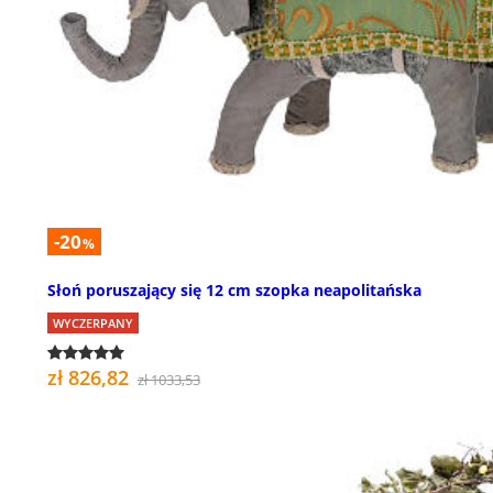
-20
%
Słoń poruszający się 12 cm szopka neapolitańska
WYCZERPANY
zł 826,82
zł 1033,53