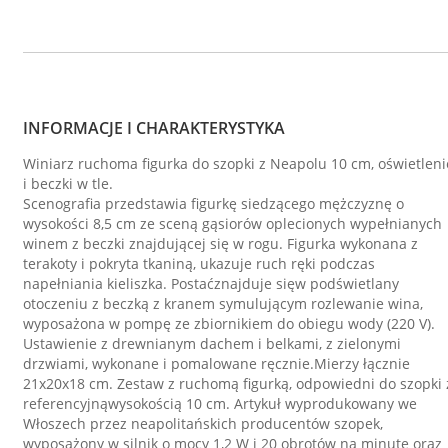
INFORMACJE I CHARAKTERYSTYKA
Winiarz ruchoma figurka do szopki z Neapolu 10 cm, oświetleni
i beczki w tle.
Scenografia przedstawia figurkę siedzącego mężczyznę o
wysokości 8,5 cm ze sceną gąsiorów oplecionych wypełnianych
winem z beczki znajdującej się w rogu. Figurka wykonana z
terakoty i pokryta tkaniną, ukazuje ruch ręki podczas
napełniania kieliszka. Postaćznajduje sięw podświetlany
otoczeniu z beczką z kranem symulującym rozlewanie wina,
wyposażona w pompę ze zbiornikiem do obiegu wody (220 V).
Ustawienie z drewnianym dachem i belkami, z zielonymi
drzwiami, wykonane i pomalowane ręcznie.Mierzy łącznie
21x20x18 cm. Zestaw z ruchomą figurką, odpowiedni do szopki 
referencyjnąwysokością 10 cm. Artykuł wyprodukowany we
Włoszech przez neapolitańskich producentów szopek,
wyposażony w silnik o mocy 1,2 W i 20 obrotów na minutę oraz