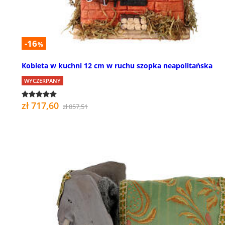
-16
%
Kobieta w kuchni 12 cm w ruchu szopka neapolitańska
WYCZERPANY
zł 717,60
zł 857,51