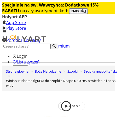
Specjalnie na św. Wawrzyńca
:
Dodatkowe 15%
RABATU
na cały asortyment, kod:
260807
Holyart APP
App Store
Play Store
Pomoc i Kontakty
+48 222 922 860
Odkryj premium
Login
Lista życzeń
Strona główna
Boże Narodzenie
Szopki
Szopka neapolitańsk
0
Koszyk
Winiarz ruchoma figurka do szopki z Neapolu 10 cm, oświetlenie i beczki
w tle
VIDEO
1