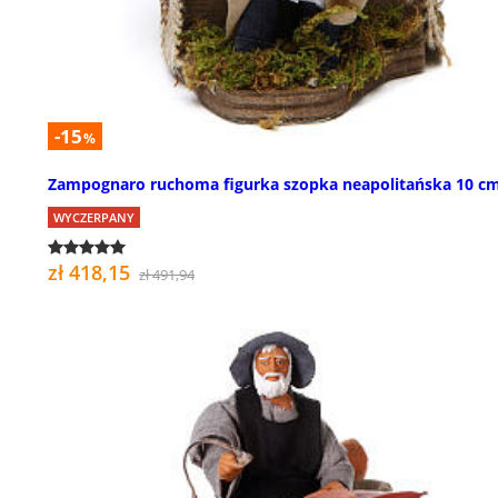
-15
%
Zampognaro ruchoma figurka szopka neapolitańska 10 c
WYCZERPANY
zł 418,15
zł 491,94