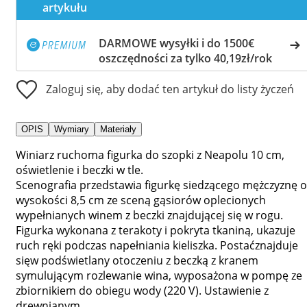
artykułu
DARMOWE wysyłki i do 1500€
oszczędności za tylko 40,19zł/rok
Zaloguj się, aby dodać ten artykuł do listy życzeń
OPIS
Wymiary
Materiały
Winiarz ruchoma figurka do szopki z Neapolu 10 cm,
oświetlenie i beczki w tle.
Scenografia przedstawia figurkę siedzącego mężczyznę o
wysokości 8,5 cm ze sceną gąsiorów oplecionych
wypełnianych winem z beczki znajdującej się w rogu.
Figurka wykonana z terakoty i pokryta tkaniną, ukazuje
ruch ręki podczas napełniania kieliszka. Postaćznajduje
sięw podświetlany otoczeniu z beczką z kranem
symulującym rozlewanie wina, wyposażona w pompę ze
zbiornikiem do obiegu wody (220 V). Ustawienie z
drewnianym...