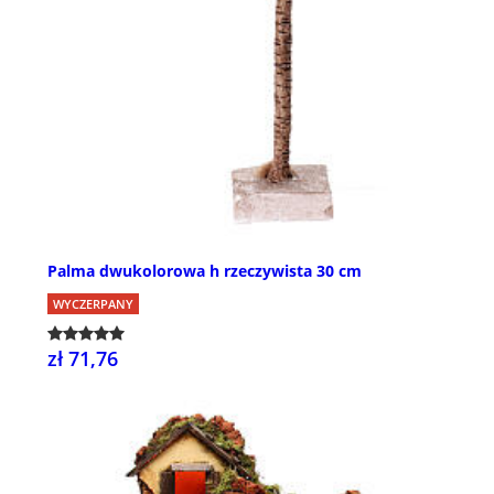
Palma dwukolorowa h rzeczywista 30 cm
WYCZERPANY
zł 71,76