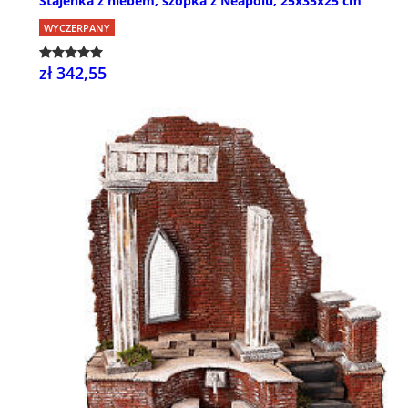
Stajenka z niebem, szopka z Neapolu, 25x35x25 cm
WYCZERPANY
zł 342,55