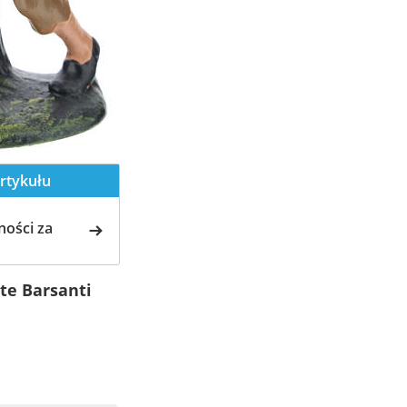
rtykułu
ości za
te Barsanti