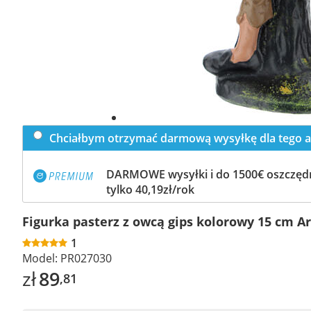
Chciałbym otrzymać darmową wysyłkę dla tego a
DARMOWE wysyłki i do 1500€ oszczędn
tylko 40,19zł/rok
Figurka pasterz z owcą gips kolorowy 15 cm Ar
1
Model:
PR027030
zł
89
,81