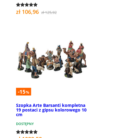
zł 106,96
zł 125,92
-15
%
Szopka Arte Barsanti kompletna
19 postaci z gipsu kolorowego 10
cm
DOSTĘPNY