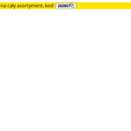
na cały asortyment, kod:
260807