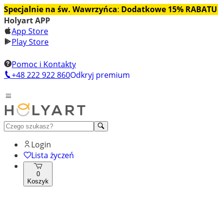
Specjalnie na św. Wawrzyńca
:
Dodatkowe 15% RABATU
Holyart APP
App Store
Play Store
Pomoc i Kontakty
+48 222 922 860
Odkryj premium
Login
Lista życzeń
0
Koszyk