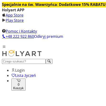
Specjalnie na św. Wawrzyńca
:
Dodatkowe 15% RABATU
Holyart APP
App Store
Play Store
Pomoc i Kontakty
+48 222 922 860
Odkryj premium
Login
Lista życzeń
0
Koszyk