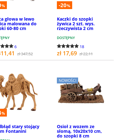
0
-20
%
%
a głowa w lewo
Kaczki do szopki
ica malowana do
żywica 2 szt. wys.
pki 60-80 cm
rzeczywista 2 cm
TĘPNY
DOSTĘPNY
6
18
311,41
zł 17,69
zł 347,52
zł 22,11
KUP
KUP
NOWOŚCI
4
%
lbłąd stary stojący
Osioł z wozem ze
cm Fontanini
słomą, 10x20x10 cm,
do szopki 8 cm