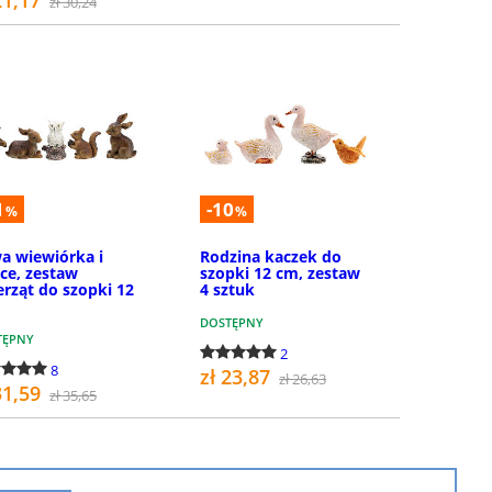
zł 30,24
KUP
KUP
1
-10
%
%
a wiewiórka i
Rodzina kaczek do
ące, zestaw
szopki 12 cm, zestaw
erząt do szopki 12
4 sztuk
DOSTĘPNY
TĘPNY
2
8
zł 23,87
zł 26,63
31,59
zł 35,65
KUP
KUP