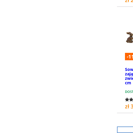
-1
Sow
zaj
zwi
cm
DOS
zł 