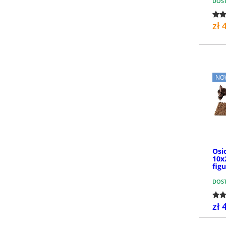
DOS
zł 
NO
Osi
10x
fig
DOS
zł 