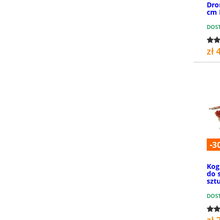
Dro
cm 
DOS
zł 
-3
Kog
do 
szt
DOS
zł 