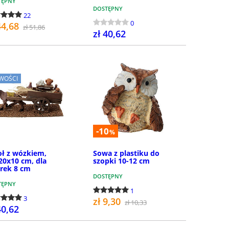
TĘPNY
DOSTĘPNY
22
0
44,68
zł 51,86
zł 40,62
KUP
KUP
WOŚCI
-10
%
oł z wózkiem,
Sowa z plastiku do
20x10 cm, dla
szopki 10-12 cm
urek 8 cm
DOSTĘPNY
TĘPNY
1
3
zł 9,30
zł 10,33
40,62
KUP
KUP