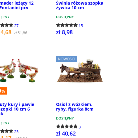
mader leżący 12
Świnia różowa szopka
Fontanini pcv
żywica 10 cm
TĘPNY
DOSTĘPNY
27
15
44,68
zł 8,98
zł 51,86
KUP
KUP
NOWOŚCI
0
%
uty kury i pawie
Osioł z wózkiem,
szopki 10 cm 6
ryby, figurka 8cm
uk
DOSTĘPNY
TĘPNY
3
25
zł 40,62
21,17