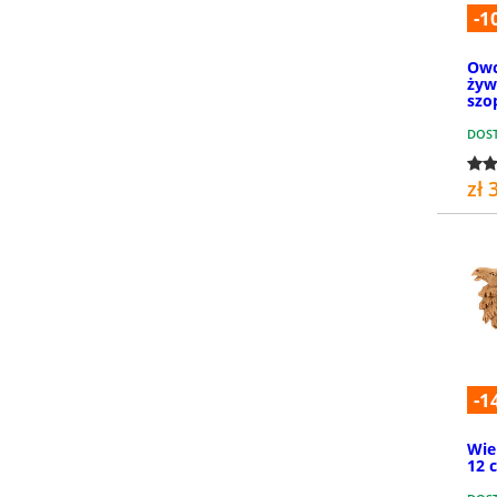
-1
Owc
żyw
szo
DOS
zł 
-1
Wie
12 