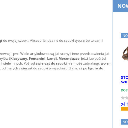
NO
NO
ąt
do twojej szopki. Akcesoria idealne do szopki typu zrób to sam i
wnej i pvc. Wiele artykułów to są już sceny i inne przedstawienia już
tylów (
Klasyczny, Fontanini, Landi, Moranduzzo
, itd..) lub pośród
 i wiele innych. Pośród
zwierząt do szopki
nie może zabraknąć
woła
i
: od małych zwierząt do szopki w wysokości 3 cm, aż po
figury do
STO
szo
DOS
zł 
NO