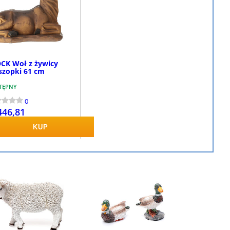
CK Woł z żywicy
szopki 61 cm
TĘPNY
0
446,81
KUP