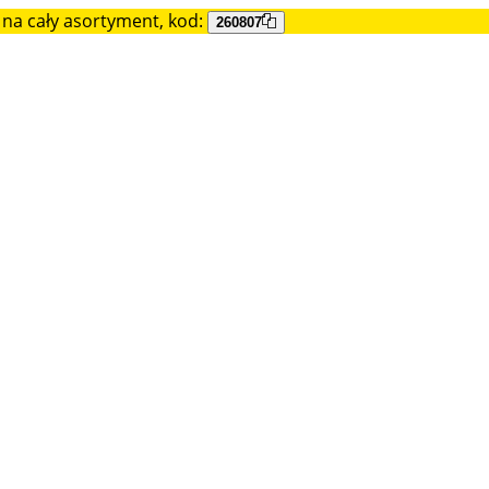
na cały asortyment, kod:
260807