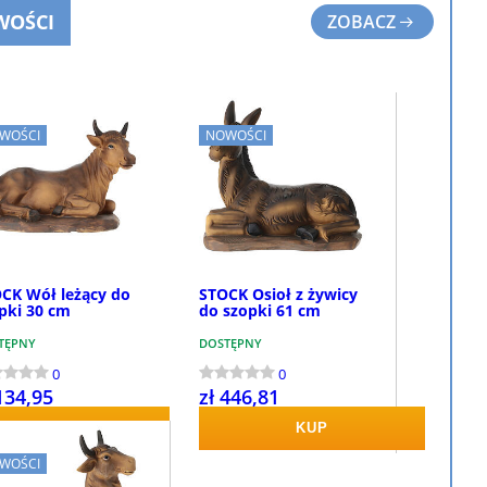
WOŚCI
ZOBACZ
WOŚCI
NOWOŚCI
CK Wół leżący do
STOCK Osioł z żywicy
pki 30 cm
do szopki 61 cm
TĘPNY
DOSTĘPNY
0
0
134,95
zł 446,81
KUP
KUP
WOŚCI