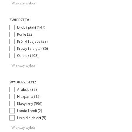
Większy wybór
ZWIERZĘTA:
Drób i ptaki (147)
Konie (32)
Króliki i zające (28)
Krowy i cielęta (36)
Osiołek (103)
Większy wybór
WYBIERZ STYL:
Arabski (37)
Hiszpania (12)
Klasyczny (596)
Lando Landi (2)
Linia dla dzieci (5)
Większy wybór