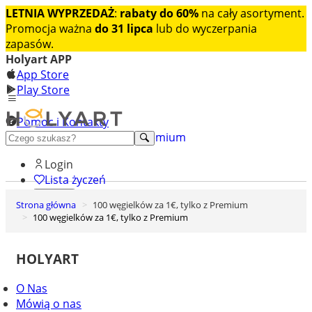
LETNIA WYPRZEDAŻ
:
rabaty do 60%
na cały asortyment.
Promocja ważna
do 31 lipca
lub do wyczerpania
zapasów.
Holyart APP
App Store
Play Store
Pomoc i Kontakty
+48 222 922 860
Odkryj premium
Login
Lista życzeń
Strona główna
100 węgielków za 1€, tylko z Premium
0
100 węgielków za 1€, tylko z Premium
Koszyk
HOLYART
O Nas
Mówią o nas