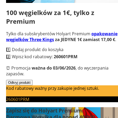
100 węgielków za 1€, tylko z
Premium
Tylko dla subskrybentów Holyart Premium
opakowanie
węgielków Three Kings
za JEDYNE 1€ zamiast 17,00 €
.
1️⃣ Dodaj produkt do koszyka
2️⃣ Wpisz kod rabatowy:
260601PRM
⏰ Promocja
ważna do 03/06/2026
, do wyczerpania
zapasów.
Odkryj produkt
Kod rabatowy ważny przy zakupie jednej sztuki.
260601PRM
Zapisz się do Holyart Premium.
Darmowa Wysyłka dla ponad 40.000