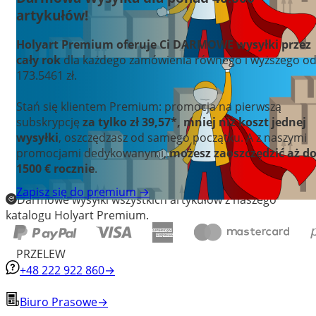
artykułów!
Holyart Premium oferuje Ci DARMOWE wysyłki przez
cały rok
dla każdego zamówienia równego i wyższego o
173.5461 zł.
Stań się klientem Premium: promocja na pierwszą
subskrypcję
za tylko zł 39,57*, mniej niż koszt jednej
wysyłki
, oszczędzasz od samego początku. A z naszymi
promocjami dedykowanymi,
możesz zaoszczędzić aż d
1500 € rocznie
.
Zapisz się do premium →
Darmowe wysyłki wszystkich artykułów z naszego
katalogu Holyart Premium.
PRZELEW
+48 222 922 860
→
Biuro Prasowe
→