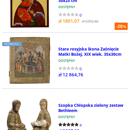
30x25 cm
DOSTĘPNY
0
zł 1801,07
zł 2252,46
-20
%
NOWOŚCI
Stara rosyjska ikona Zaśnięcie
Matki Bożej, XIX wiek, 35x30cm
DOSTĘPNY
0
zł 12 864,76
Szopka Chłopska zielony zestaw
Bethleem
DOSTĘPNY
4