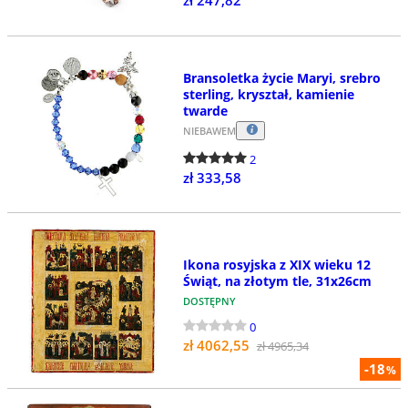
zł 247,82
Bransoletka życie Maryi, srebro
sterling, kryształ, kamienie
twarde
NIEBAWEM
2
zł 333,58
Ikona rosyjska z XIX wieku 12
Świąt, na złotym tle, 31x26cm
DOSTĘPNY
0
zł 4062,55
zł 4965,34
-18
%