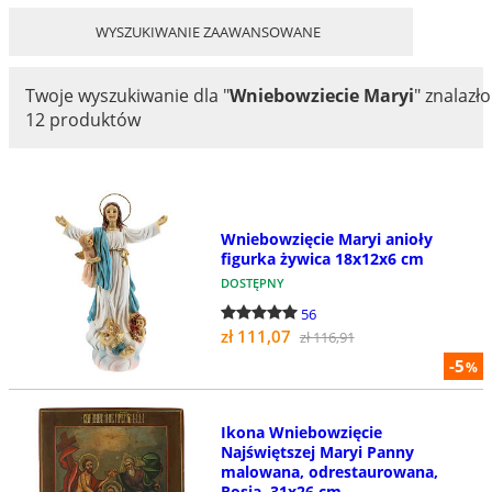
WYSZUKIWANIE ZAAWANSOWANE
Twoje wyszukiwanie dla
"
Wniebowziecie Maryi
"
znalazło
12 produktów
Wniebowzięcie Maryi anioły
figurka żywica 18x12x6 cm
DOSTĘPNY
56
zł 111,07
zł 116,91
-5
%
Ikona Wniebowzięcie
Najświętszej Maryi Panny
malowana, odrestaurowana,
Rosja, 31x26 cm