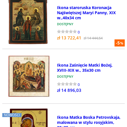
Ikona staroruska Koronacja
Najświętszej Maryi Panny, XIX
w.,40x34 cm
DOSTĘPNY
0
zł 13 722,41
zł 14 444,64
-5
%
Ikona Zaśnięcie Matki Bożej,
XVIII-XIX w., 35x30 cm
DOSTĘPNY
0
zł 14 896,03
NOWOŚCI
Ikona Matka Boska Petrovskaja,
malowana w stylu rosyjskim,