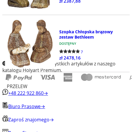
zł 2387,88
Szopka Chłopska brązowy
zestaw Bethleem
DOSTĘPNY
7
zł 2478,16
Darmowe wysyłki wszystkich artykułów z naszego
katalogu Holyart Premium.
PRZELEW
+48 222 922 860
→
Biuro Prasowe
→
Zaproś znajomego
→