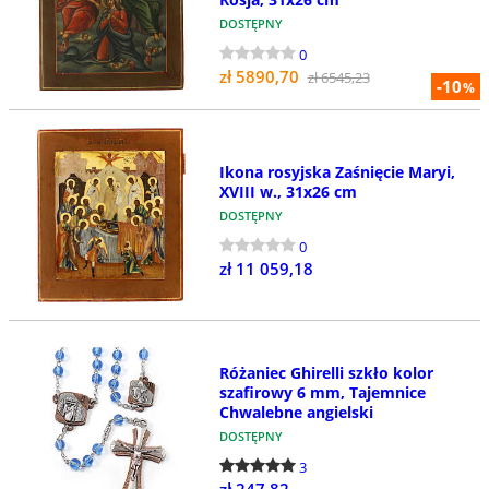
DOSTĘPNY
0
zł 5890,70
zł 6545,23
-10
%
Ikona rosyjska Zaśnięcie Maryi,
XVIII w., 31x26 cm
DOSTĘPNY
0
zł 11 059,18
Różaniec Ghirelli szkło kolor
szafirowy 6 mm, Tajemnice
Chwalebne angielski
DOSTĘPNY
3