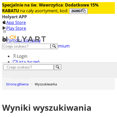
Specjalnie na św. Wawrzyńca
:
Dodatkowe 15%
RABATU
na cały asortyment, kod:
260807
Holyart APP
App Store
Play Store
Pomoc i Kontakty
+48 222 922 860
Odkryj premium
Login
Lista życzeń
0
Koszyk
Strona główna
Wyszukiwarka
Wyniki wyszukiwania