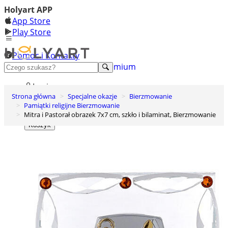
Holyart APP
App Store
Play Store
Pomoc i Kontakty
+48 222 922 860
Odkryj premium
Login
Strona główna
Specjalne okazje
Bierzmowanie
Lista życzeń
Pamiątki religijne Bierzmowanie
Mitra i Pastorał obrazek 7x7 cm, szkło i bilaminat, Bierzmowanie
0
Koszyk