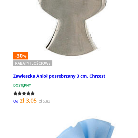
-30
%
RABATY ILOŚCIOWE
Zawieszka Anioł posrebrzany 3 cm, Chrzest
DOSTĘPNY
zł 3,05
zł 5,83
Od