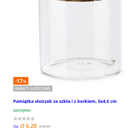
-17
%
RABATY ILOŚCIOWE
Pamiątka słoiczek ze szkła i z korkiem, 5x4,5 cm
DOSTĘPNY
zł 6,28
zł 8,09
Od