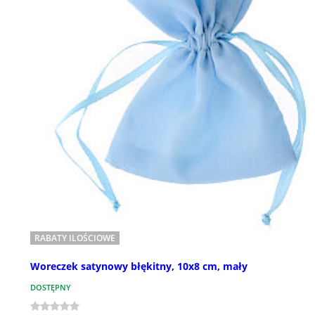
RABATY ILOŚCIOWE
Woreczek satynowy błękitny, 10x8 cm, mały
DOSTĘPNY