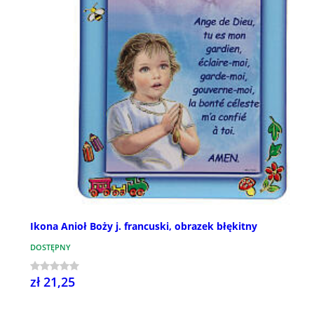
Ikona Anioł Boży j. francuski, obrazek błękitny
DOSTĘPNY
zł 21,25