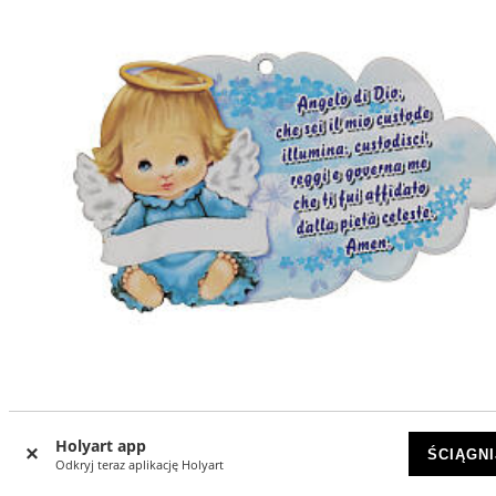
Holyart app
Modlitwa Anioł Boży j. włoski, chmurka, kolor błękitny
ŚCIĄGNI
Odkryj teraz aplikację Holyart
DOSTĘPNY