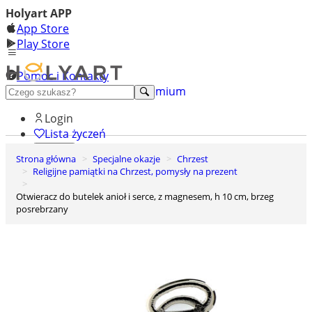
Holyart APP
App Store
Play Store
Pomoc i Kontakty
+48 222 922 860
Odkryj premium
Login
Lista życzeń
Strona główna
Specjalne okazje
Chrzest
0
Religijne pamiątki na Chrzest, pomysły na prezent
Koszyk
Otwieracz do butelek anioł i serce, z magnesem, h 10 cm, brzeg
posrebrzany