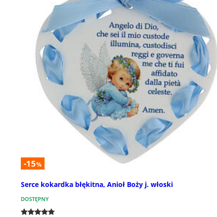
-15
%
Serce kokardka błękitna, Anioł Boży j. włoski
DOSTĘPNY