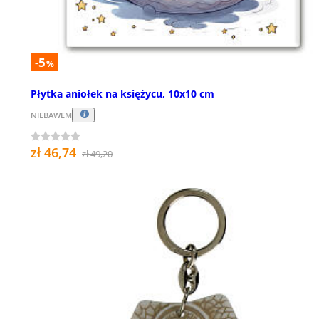
-5
%
Płytka aniołek na księżycu, 10x10 cm
NIEBAWEM
zł 46,74
zł 49,20