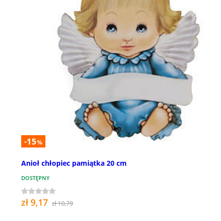
-15
%
Anioł chłopiec pamiątka 20 cm
DOSTĘPNY
zł 9,17
zł 10,79