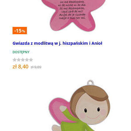
-15
%
Gwiazda z modlitwą w j. hiszpańskim i Anioł
DOSTĘPNY
zł 8,40
zł 9,89