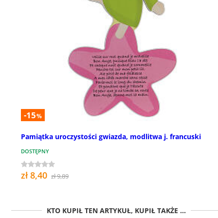
-15
%
Pamiątka uroczystości gwiazda, modlitwa j. francuski
DOSTĘPNY
zł 8,40
zł 9,89
KTO KUPIŁ TEN ARTYKUŁ, KUPIŁ TAKŻE ...