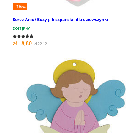
-15
%
Serce Anioł Boży j. hiszpański, dla dziewczynki
DOSTĘPNY
zł 18,80
zł 22,12