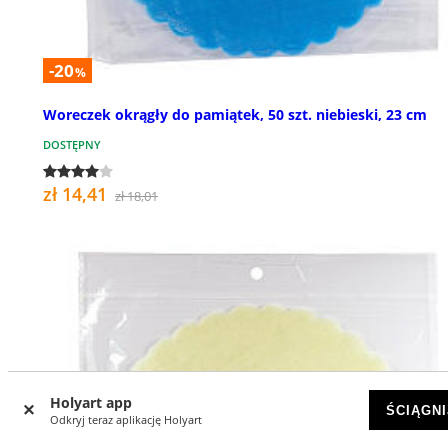
-20
%
Woreczek okrągły do pamiątek, 50 szt. niebieski, 23 cm
DOSTĘPNY
zł 14,41
zł 18,01
Holyart app
ŚCIĄGNI
Odkryj teraz aplikację Holyart