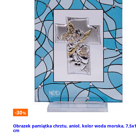
-30
%
Obrazek pamiątka chrztu, anioł, kolor woda morska, 7,5x
cm