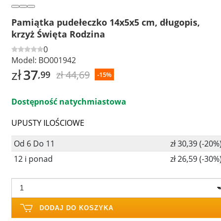
Pamiątka pudełeczko 14x5x5 cm, długopis,
krzyż Święta Rodzina
0
Model:
BO001942
zł
37
zł 44,69
,99
-15%
Dostępność natychmiastowa
UPUSTY ILOŚCIOWE
Od 6 Do 11
zł 30,39 (-20%
12 i ponad
zł 26,59 (-30%
DODAJ DO KOSZYKA