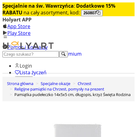
Specjalnie na św. Wawrzyńca
:
Dodatkowe 15%
RABATU
na cały asortyment, kod:
260807
Holyart APP
App Store
Play Store
Pomoc i Kontakty
+48 222 922 860
Odkryj premium
Login
Lista życzeń
Strona główna
Specjalne okazje
Chrzest
0
Religijne pamiątki na Chrzest, pomysły na prezent
Koszyk
Pamiątka pudełeczko 14x5x5 cm, długopis, krzyż Święta Rodzina