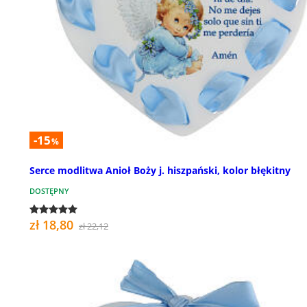
-15
%
Serce modlitwa Anioł Boży j. hiszpański, kolor błękitny
DOSTĘPNY
zł 18,80
zł 22,12