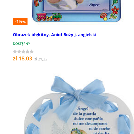
-15
%
Obrazek błękitny, Anioł Boży j. angielski
DOSTĘPNY
zł 18,03
zł 21,22