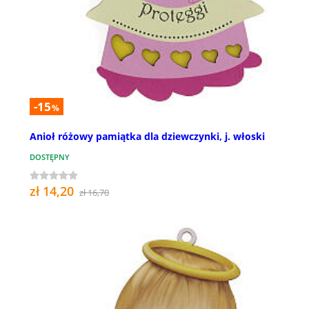
-15
%
Anioł różowy pamiątka dla dziewczynki, j. włoski
DOSTĘPNY
zł 14,20
zł 16,70