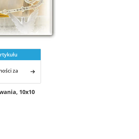
rtykułu
ości za
wania, 10x10