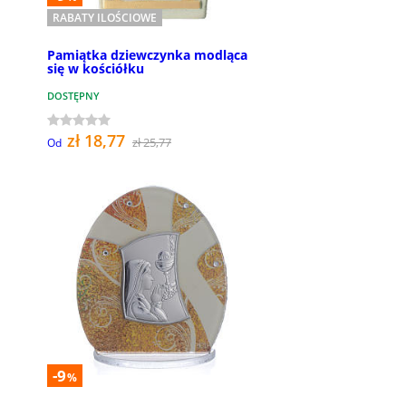
RABATY ILOŚCIOWE
Pamiątka dziewczynka modląca
się w kościółku
DOSTĘPNY
zł 18,77
zł 25,77
Od
-9
%