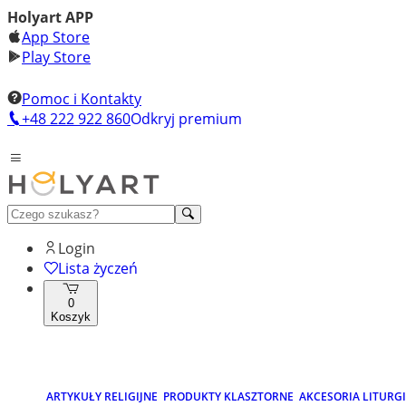
Holyart APP
App Store
Play Store
Pomoc i Kontakty
+48 222 922 860
Odkryj premium
Login
Lista życzeń
0
Koszyk
ARTYKUŁY RELIGIJNE
PRODUKTY KLASZTORNE
AKCESORIA LITURG