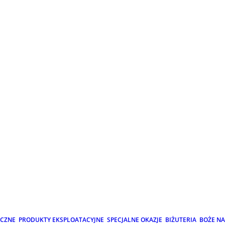
ICZNE
PRODUKTY EKSPLOATACYJNE
SPECJALNE OKAZJE
BIŻUTERIA
BOŻE N