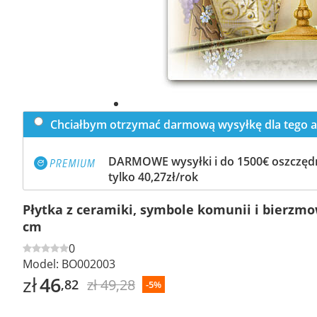
Chciałbym otrzymać darmową wysyłkę dla tego a
DARMOWE wysyłki i do 1500€ oszczędn
tylko 40,27zł/rok
Płytka z ceramiki, symbole komunii i bierzmo
cm
0
Model:
BO002003
zł
46
zł 49,28
,82
-5%