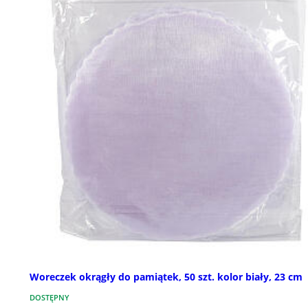
Woreczek okrągły do pamiątek, 50 szt. kolor biały, 23 cm
DOSTĘPNY