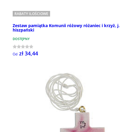
RABATY ILOŚCIOWE
Zestaw pamiątka Komunii różowy różaniec i krzyż, j.
hiszpański
DOSTĘPNY
zł 34,44
Od