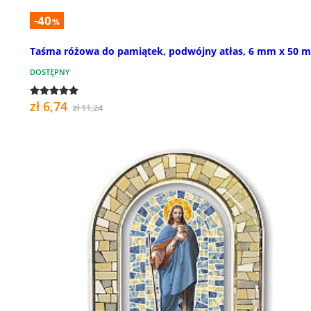
-40
%
Taśma różowa do pamiątek, podwójny atłas, 6 mm x 50 m
DOSTĘPNY
zł 6,74
zł 11,24