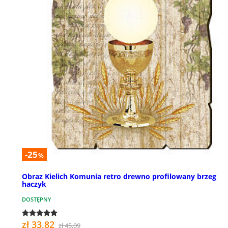
-25
%
Obraz Kielich Komunia retro drewno profilowany brzeg
haczyk
DOSTĘPNY
zł 33,82
zł 45,09