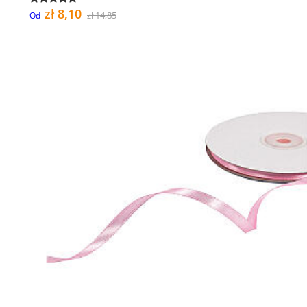
zł 8,10
zł 14,85
Od