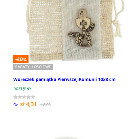
-40
%
RABATY ILOŚCIOWE
Woreczek pamiątka Pierwszej Komunii 10x8 cm
DOSTĘPNY
zł 4,31
zł 8,08
Od