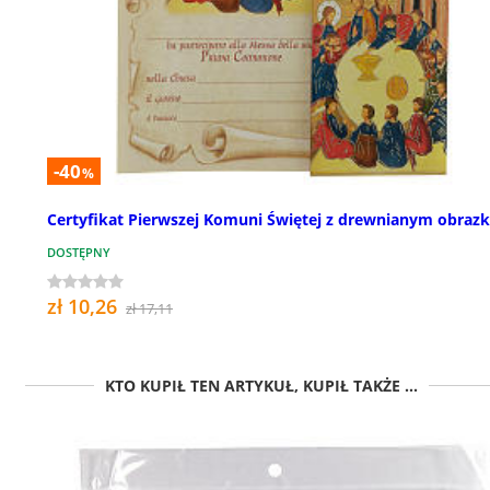
-40
%
Certyfikat Pierwszej Komuni Świętej z drewnianym obraz
DOSTĘPNY
zł 10,26
zł 17,11
KTO KUPIŁ TEN ARTYKUŁ, KUPIŁ TAKŻE ...