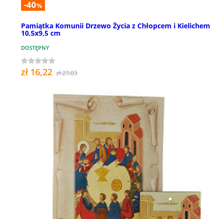
-40
%
Pamiątka Komunii Drzewo Życia z Chłopcem i Kielichem
10,5x9,5 cm
DOSTĘPNY
zł 16,22
zł 27,03