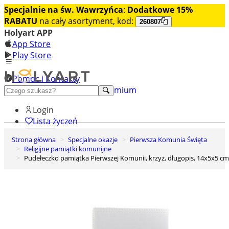
Specjalnie na św. Wawrzyńca
:
Dodatkowe 15%
RABATU
na cały asortyment, kod:
260807
Holyart APP
App Store
Play Store
Pomoc i Kontakty
+48 222 922 860
Odkryj premium
Login
Lista życzeń
Strona główna
Specjalne okazje
Pierwsza Komunia Święta
0
Religijne pamiątki komunijne
Koszyk
Pudełeczko pamiątka Pierwszej Komunii, krzyż, długopis, 14x5x5 cm