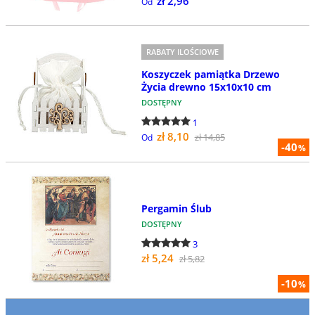
zł 2,96
Od
RABATY ILOŚCIOWE
Koszyczek pamiątka Drzewo
Życia drewno 15x10x10 cm
DOSTĘPNY
1
zł 8,10
zł 14,85
Od
-40
%
Pergamin Ślub
DOSTĘPNY
3
zł 5,24
zł 5,82
-10
%