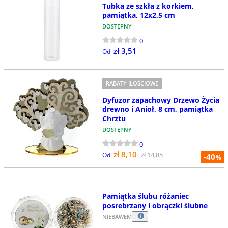
Tubka ze szkła z korkiem,
pamiątka, 12x2,5 cm
DOSTĘPNY
0
zł 3,51
Od
RABATY ILOŚCIOWE
Dyfuzor zapachowy Drzewo Życia
drewno i Anioł, 8 cm, pamiątka
Chrztu
DOSTĘPNY
0
zł 8,10
zł 14,85
Od
-40
%
Pamiątka ślubu różaniec
posrebrzany i obrączki ślubne
NIEBAWEM