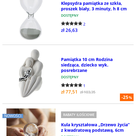
Klepsydra pamiątka ze szkła,
proszek biały, 3 minuty, h 8 cm
DOSTĘPNY
2
zł 26,63
Pamiątka 10 cm Rodzina
siedząca, dziecko wyk.
posrebrzane
DOSTĘPNY
1
zł 77,51
zł 103,35
-25
%
RABATY ILOŚCIOWE
NOWOŚCI
Kula kryształowa „Drzewo życia”
z kwadratową podstawą, 6cm