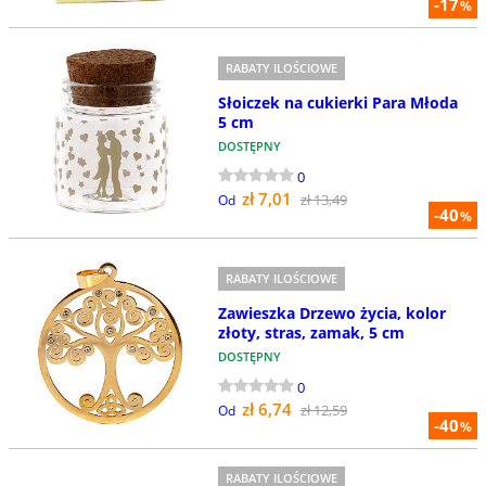
-17
%
RABATY ILOŚCIOWE
Słoiczek na cukierki Para Młoda
5 cm
DOSTĘPNY
0
zł 7,01
zł 13,49
Od
-40
%
RABATY ILOŚCIOWE
Zawieszka Drzewo życia, kolor
złoty, stras, zamak, 5 cm
DOSTĘPNY
0
zł 6,74
zł 12,59
Od
-40
%
RABATY ILOŚCIOWE