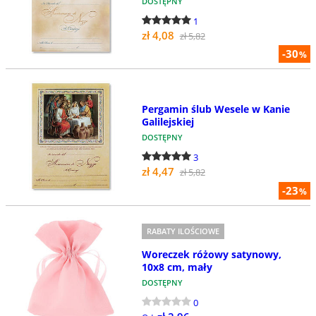
DOSTĘPNY
1
zł 4,08
zł 5,82
-30
%
Pergamin ślub Wesele w Kanie
Galilejskiej
DOSTĘPNY
3
zł 4,47
zł 5,82
-23
%
RABATY ILOŚCIOWE
Woreczek różowy satynowy,
10x8 cm, mały
DOSTĘPNY
0