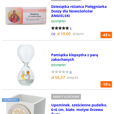
Dziesiątka różańca Pielęgniarka
Duszy dla Nowożeńców
ANGIELSKI
DOSTĘPNY
5
zł 10,60
zł 22,11
Od
-45
%
Pamiątka klepsydra z parą
zakochanych
DOSTĘPNY
0
zł 56,37
zł 62,73
-10
%
RABATY ILOŚCIOWE
NOWOŚCI
Upominek, sześcienne pudełko,
6×6 cm, białe, motyw Drzewa