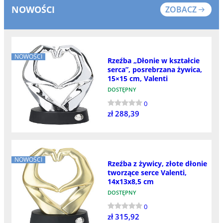
NOWOŚCI
ZOBACZ
NOWOŚCI
Rzeźba „Dłonie w kształcie
serca”, posrebrzana żywica,
15×15 cm, Valenti
DOSTĘPNY
0
zł 288,39
NOWOŚCI
Rzeźba z żywicy, złote dłonie
tworzące serce Valenti,
14x13x8,5 cm
DOSTĘPNY
0
zł 315,92