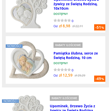
żywicy ze Świętą Rodziną,
10x10cm
DOSTĘPNY
0
zł 8,98
zł 22,11
Od
-51
%
RABATY ILOŚCIOWE
NOWOŚCI
Pamiątka ślubna, serce ze
Świętą Rodziną, 10 cm
DOSTĘPNY
0
zł 12,59
zł 29,29
Od
-49
%
RABATY ILOŚCIOWE
NOWOŚCI
Upominek, Drzewo Życia z
żywicy ze Świętą Rodziną,