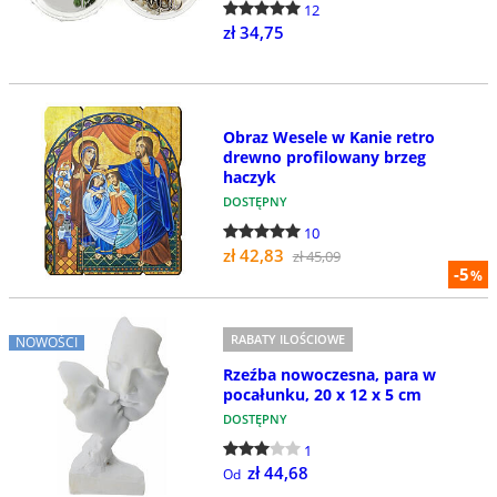
12
zł 34,75
Obraz Wesele w Kanie retro
drewno profilowany brzeg
haczyk
DOSTĘPNY
10
zł 42,83
zł 45,09
-5
%
RABATY ILOŚCIOWE
NOWOŚCI
Rzeźba nowoczesna, para w
pocałunku, 20 x 12 x 5 cm
DOSTĘPNY
1
zł 44,68
Od