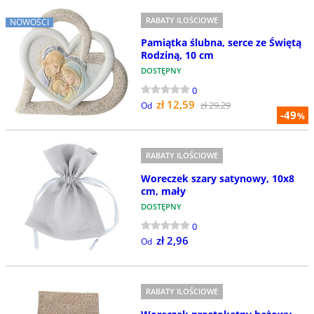
RABATY ILOŚCIOWE
NOWOŚCI
Pamiątka ślubna, serce ze Świętą
Rodziną, 10 cm
DOSTĘPNY
0
zł 12,59
zł 29,29
Od
-49
%
RABATY ILOŚCIOWE
Woreczek szary satynowy, 10x8
cm, mały
DOSTĘPNY
0
zł 2,96
Od
RABATY ILOŚCIOWE