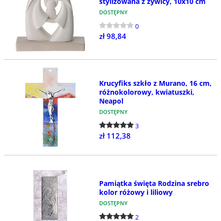
stylizowana z żywicy, 10x10 cm
DOSTĘPNY
0
zł 98,84
Krucyfiks szkło z Murano, 16 cm,
różnokolorowy, kwiatuszki,
Neapol
DOSTĘPNY
3
zł 112,38
Pamiątka święta Rodzina srebro
kolor różowy i liliowy
DOSTĘPNY
2