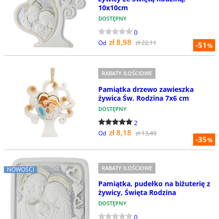
10x10cm
DOSTĘPNY
0
zł 8,98
zł 22,11
Od
-51
%
RABATY ILOŚCIOWE
Pamiątka drzewo zawieszka
żywica Św. Rodzina 7x6 cm
DOSTĘPNY
2
zł 8,18
zł 13,49
Od
-35
%
RABATY ILOŚCIOWE
NOWOŚCI
Pamiątka, pudełko na biżuterię z
żywicy, Święta Rodzina
DOSTĘPNY
0