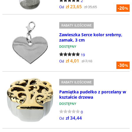
2
zł 23,65
zł 35,65
Od
-20
%
RABATY ILOŚCIOWE
Zawieszka Serce kolor srebrny,
zamak, 3 cm
DOSTĘPNY
19
zł 4,01
zł 7,18
Od
-30
%
RABATY ILOŚCIOWE
Pamiątka pudełko z porcelany w
kształcie drzewa
DOSTĘPNY
0
zł 34,44
Od