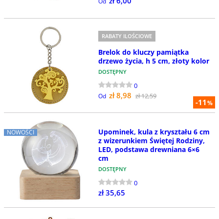
zł 6,00
Od
RABATY ILOŚCIOWE
Brelok do kluczy pamiątka
drzewo życia, h 5 cm, złoty kolor
DOSTĘPNY
0
zł 8,98
zł 12,59
Od
-11
%
Upominek, kula z kryształu 6 cm
NOWOŚCI
z wizerunkiem Świętej Rodziny,
LED, podstawa drewniana 6×6
cm
DOSTĘPNY
0
zł 35,65