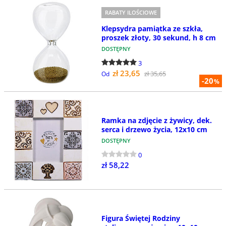
RABATY ILOŚCIOWE
Klepsydra pamiątka ze szkła,
proszek złoty, 30 sekund, h 8 cm
DOSTĘPNY
3
zł 23,65
zł 35,65
Od
-20
%
Ramka na zdjęcie z żywicy, dek.
serca i drzewo życia, 12x10 cm
DOSTĘPNY
0
zł 58,22
Figura Świętej Rodziny