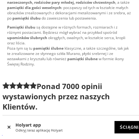
narzeczonych, rodziców pary młodej, rodziców chrzestnych
, a także
pamiątki dla gości weselnych
: począwszy od tych w kształcie małych
obrazków zrealizowanych z dekoracjami metalizowanymi i ze srebra, aż
po
pamiątki ślubu
do zawieszenia lub postawienia.
Pamiątki ślubu
są dostępne w różnych formach, rozmiarach i z
różnymi postaciami. Będziesz mógł wybrać na przykład spośród
upominków ślubnych
okrągłych, owalnych, w kształcie serca, kropli
oraz liścia.
Poza tym są tu
pamiątki ślubne
klasyczne, a także szczególne, tak jak
te zrealizowane ze słynnego szkła Murano, płytki srebrnej i ze
wstawkami z kryształu lub również
p
amiątki ślubne
w formie ikony
Świętej Rodziny.
Ponad
7000
opinii
wystawionych przez naszych
Klientów.
David
|
7/20/2026
Holyart app
ŚCIĄGNI
Odkryj teraz aplikację Holyart
Jestem w pełni zadowolony z usług Holyart. Zamówiłem