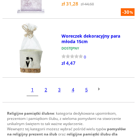
zł 31,28
zł 44,68
-30
%
Woreczek dekoracyjny para
młoda 15cm
DOSTĘPNY
0
zł 4,47
1
2
3
4
5
Religijne pamiątki ślubne
: kategoria dedykowana upominkom,
prezentom i pamiątkom ślubu, z wieloma pomysłami na stworzenie
unikalnym świętem to tak ważne wydarzenie.
Wewnątrz tej kategorii możesz wybrać pośród wielu typów
pomysłów
na religijny prezent na ślub
oraz
religijne p
amiątki ślubu
dla