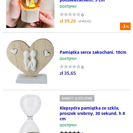
DOSTĘPNY
0
zł 39,26
zł 40,62
-3
%
Pamiątka serce zakochani, 10cm
DOSTĘPNY
0
zł 35,65
RABATY ILOŚCIOWE
Klepsydra pamiątka ze szkła,
proszek srebrny, 30 sekund, h 8
cm
DOSTĘPNY