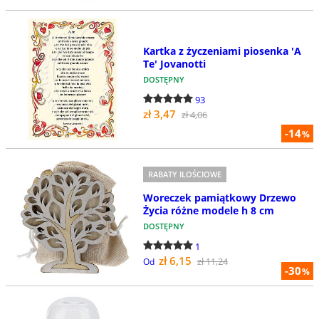
Kartka z życzeniami piosenka 'A
Te' Jovanotti
DOSTĘPNY
93
zł 3,47
zł 4,06
-14
%
RABATY ILOŚCIOWE
Woreczek pamiątkowy Drzewo
Życia różne modele h 8 cm
DOSTĘPNY
1
zł 6,15
zł 11,24
Od
-30
%