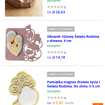
DOSTĘPNY
0
zł 26,63
Od
RABATY ILOŚCIOWE
Obrazek różowy Święta Rodzina
z drewna, 9 cm
DOSTĘPNY
0
zł 14,18
Od
RABATY ILOŚCIOWE
Pamiątka magnes drzewo życia i
Święta Rodzina, tło złote, h 5 cm
DOSTĘPNY
0
zł 5,82
zł 8,08
Od