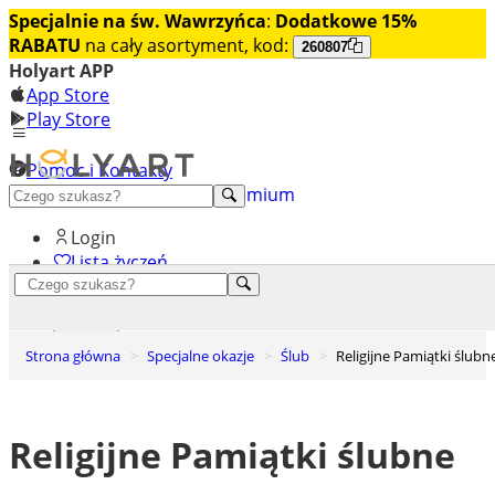
Specjalnie na św. Wawrzyńca
:
Dodatkowe 15%
RABATU
na cały asortyment, kod:
260807
Holyart APP
App Store
Play Store
Pomoc i Kontakty
+48 222 922 860
Odkryj premium
Login
Lista życzeń
0
Koszyk
Strona główna
Specjalne okazje
Ślub
Religijne Pamiątki ślubn
Religijne Pamiątki ślubne