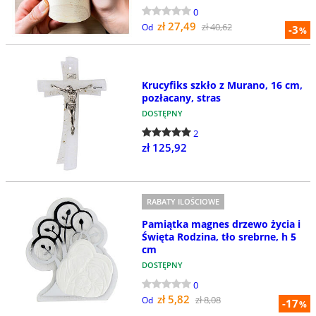
0
zł 27,49
zł 40,62
Od
-3
%
Krucyfiks szkło z Murano, 16 cm,
pozłacany, stras
DOSTĘPNY
2
zł 125,92
RABATY ILOŚCIOWE
Pamiątka magnes drzewo życia i
Święta Rodzina, tło srebrne, h 5
cm
DOSTĘPNY
0
zł 5,82
zł 8,08
Od
-17
%