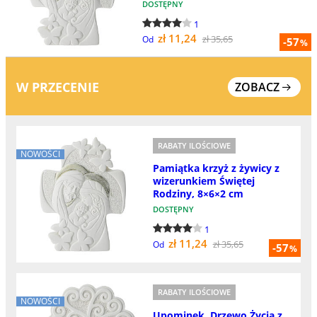
DOSTĘPNY
1
zł 11,24
zł 35,65
Od
-57
%
W PRZECENIE
ZOBACZ
RABATY ILOŚCIOWE
NOWOŚCI
Pamiątka krzyż z żywicy z
wizerunkiem Świętej
Rodziny, 8×6×2 cm
DOSTĘPNY
1
zł 11,24
zł 35,65
Od
-57
%
RABATY ILOŚCIOWE
NOWOŚCI
Upominek, Drzewo Życia z