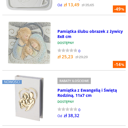
zł 13,49
zł 35,65
Od
-49
%
Pamiątka ślubu obrazek z żywicy
8x8 cm
DOSTĘPNY
0
zł 25,23
zł 29,29
-14
%
RABATY ILOŚCIOWE
NOWOŚCI
Pamiątka z Ewangelią i Świętą
Rodziną, 11x7 cm
DOSTĘPNY
0
zł 38,32
Od