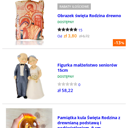
RABATY ILOŚCIOWE
Obrazek święta Rodzina drewno
DOSTĘPNY
15
zł 3,80
zł 6,72
Od
-13
%
Figurka małżeństwo seniorów
15cm
DOSTĘPNY
0
zł 58,22
Pamiątka kula Święta Rodzina z
drewnianą podstawą i
podświetleniem, 9 cm