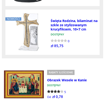
NOWOŚCI
Święta Rodzina, bilaminat na
szkle ze stylizowanym
krucyfiksem, 10×7 cm
DOSTĘPNY
0
zł 85,75
RABATY ILOŚCIOWE
Obrazek Wesele w Kanie
DOSTĘPNY
5
zł 0,78
Od