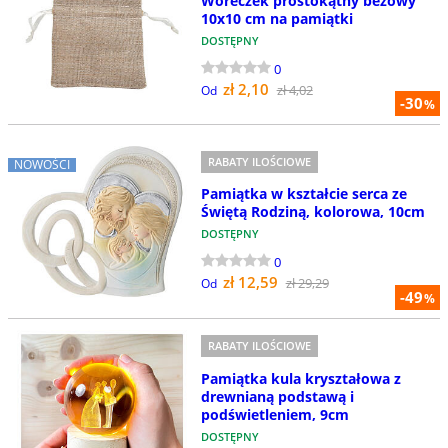
Woreczek prostokątny beżowy
10x10 cm na pamiątki
DOSTĘPNY
0
zł 2,10
zł 4,02
Od
-30
%
RABATY ILOŚCIOWE
NOWOŚCI
Pamiątka w kształcie serca ze
Świętą Rodziną, kolorowa, 10cm
DOSTĘPNY
0
zł 12,59
zł 29,29
Od
-49
%
RABATY ILOŚCIOWE
Pamiątka kula kryształowa z
drewnianą podstawą i
podświetleniem, 9cm
DOSTĘPNY