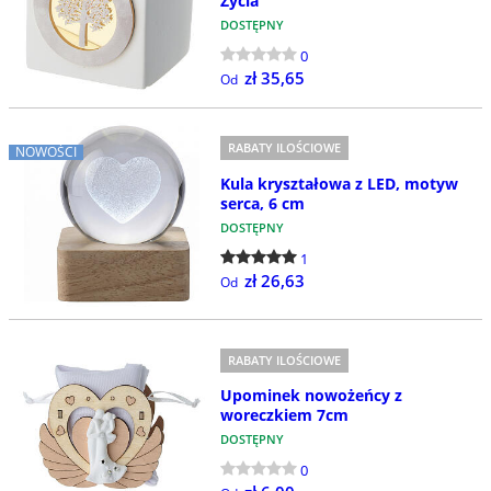
Życia
DOSTĘPNY
0
zł 35,65
Od
RABATY ILOŚCIOWE
NOWOŚCI
Kula kryształowa z LED, motyw
serca, 6 cm
DOSTĘPNY
1
zł 26,63
Od
RABATY ILOŚCIOWE
Upominek nowożeńcy z
woreczkiem 7cm
DOSTĘPNY
0