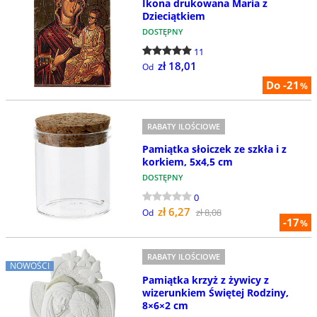
Ikona drukowana Maria z
Dzieciątkiem
DOSTĘPNY
11
zł 18,01
Od
Do -21
%
RABATY ILOŚCIOWE
Pamiątka słoiczek ze szkła i z
korkiem, 5x4,5 cm
DOSTĘPNY
0
zł 6,27
zł 8,08
Od
-17
%
RABATY ILOŚCIOWE
NOWOŚCI
Pamiątka krzyż z żywicy z
wizerunkiem Świętej Rodziny,
8×6×2 cm