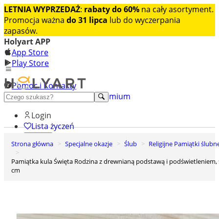
LETNIA WYPRZEDAŻ
:
rabaty do 60%
na cały asortyment.
Promocja ważna
do 31 lipca
lub do wyczerpania
zapasów.
Holyart APP
App Store
Play Store
Pomoc i Kontakty
+48 222 922 860
Odkryj premium
Login
Lista życzeń
Strona główna
Specjalne okazje
Ślub
Religijne Pamiątki ślubn
0
Koszyk
Pamiątka kula Święta Rodzina z drewnianą podstawą i podświetleniem, 9
cm