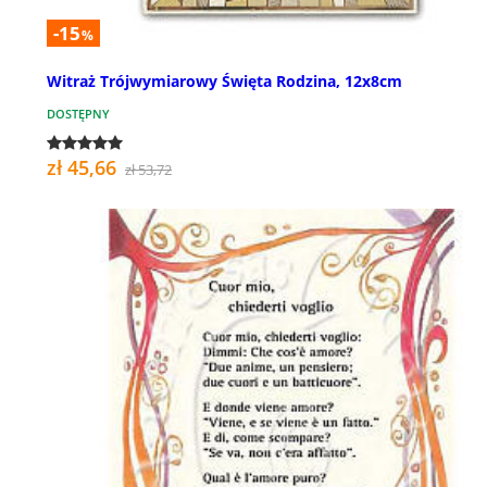
-15
%
Witraż Trójwymiarowy Święta Rodzina, 12x8cm
DOSTĘPNY
zł 45,66
zł 53,72