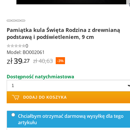
Pamiątka kula Święta Rodzina z drewnianą
podstawą i podświetleniem, 9 cm
0
Model:
BO002061
zł
39
zł 40,63
,27
-3%
Dostępność natychmiastowa
DODAJ DO KOSZYKA
Chciałbym otrzymać darmową wysyłkę dla tego
artykułu