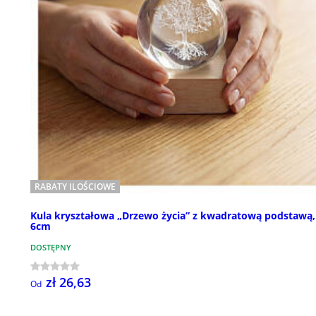
RABATY ILOŚCIOWE
Kula kryształowa „Drzewo życia” z kwadratową podstawą,
6cm
DOSTĘPNY
zł 26,63
Od