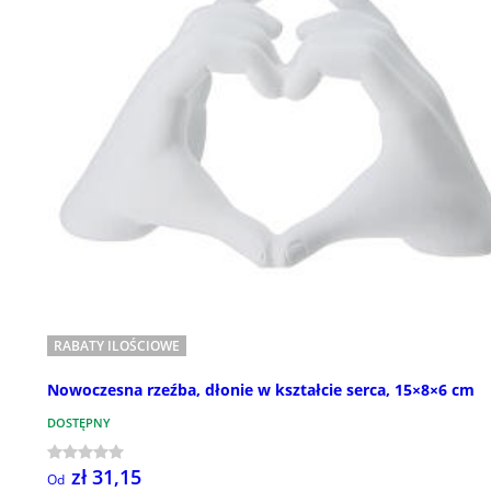
RABATY ILOŚCIOWE
Nowoczesna rzeźba, dłonie w kształcie serca, 15×8×6 cm
DOSTĘPNY
zł 31,15
Od