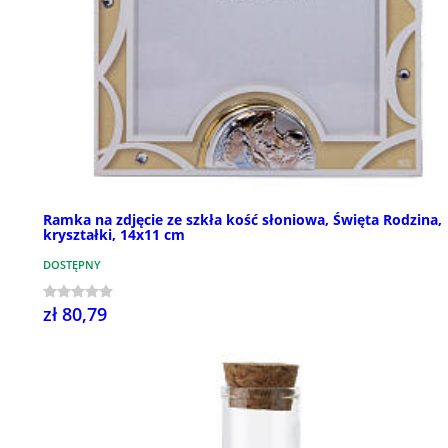
Ramka na zdjęcie ze szkła kość słoniowa, Święta Rodzina,
kryształki, 14x11 cm
DOSTĘPNY
zł 80,79