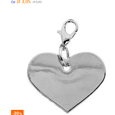
zł 3,05
zł 5,82
Od
-30
%