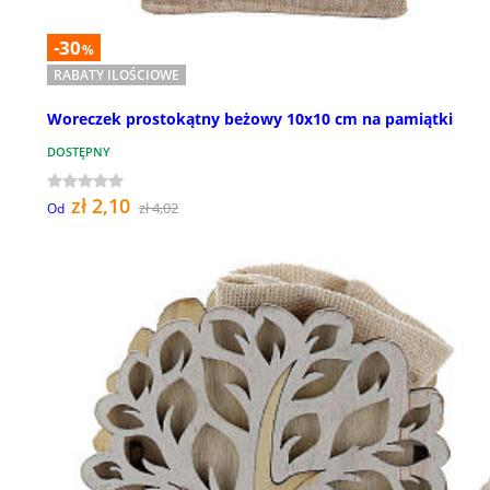
-30
%
RABATY ILOŚCIOWE
Woreczek prostokątny beżowy 10x10 cm na pamiątki
DOSTĘPNY
zł 2,10
zł 4,02
Od