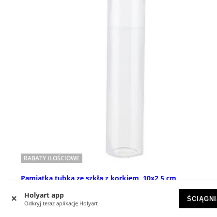
RABATY ILOŚCIOWE
Pamiątka tubka ze szkła z korkiem, 10x2,5 cm
DOSTĘPNY
Holyart app
ŚCIĄGNI
Odkryj teraz aplikację Holyart
zł 3,51