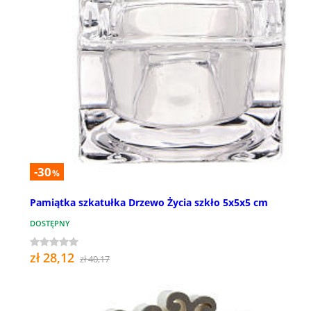
-30
%
Pamiątka szkatułka Drzewo Życia szkło 5x5x5 cm
DOSTĘPNY
zł 28,12
zł 40,17