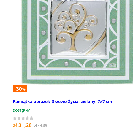
-30
%
Pamiątka obrazek Drzewo Życia, zielony, 7x7 cm
DOSTĘPNY
zł 31,28
zł 44,68