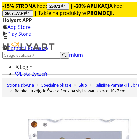
-15% STRONA
kod:
|
-20% APLIKACJA
kod:
260717
| Także na produkty w
PROMOCJI
.
260717APP
Holyart APP
App Store
Play Store
Pomoc i Kontakty
+48 222 922 860
Odkryj premium
Login
Lista życzeń
Strona główna
Specjalne okazje
Ślub
Religijne Pamiątki ślubn
0
Ramka na zdjęcie Święta Rodzina stylizowana serce, 10x7 cm
Koszyk