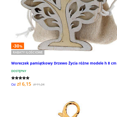
-30
%
RABATY ILOŚCIOWE
Woreczek pamiątkowy Drzewo Życia różne modele h 8 cm
DOSTĘPNY
zł 6,15
zł 11,24
Od