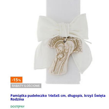
-15
%
RABATY ILOŚCIOWE
Pamiątka pudełeczko 14x5x5 cm, długopis, krzyż Święta
Rodzina
DOSTĘPNY