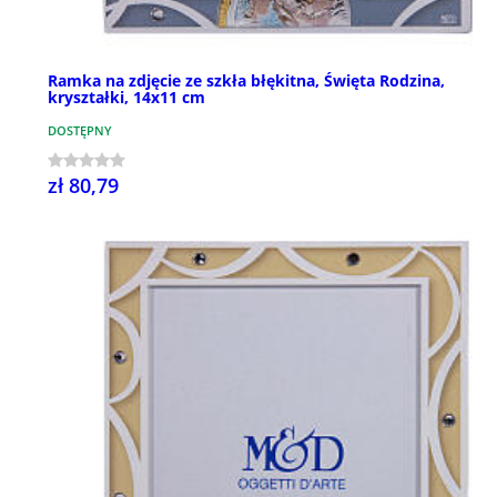
Ramka na zdjęcie ze szkła błękitna, Święta Rodzina,
kryształki, 14x11 cm
DOSTĘPNY
zł 80,79