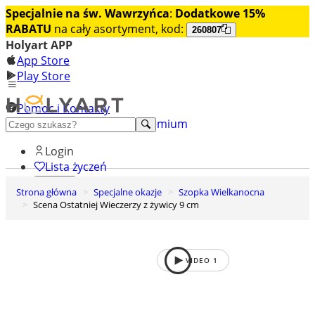
Specjalnie na św. Wawrzyńca
:
Dodatkowe 15%
RABATU
na cały asortyment, kod:
260807
Holyart APP
App Store
Play Store
Pomoc i Kontakty
+48 222 922 860
Odkryj premium
Login
Lista życzeń
Strona główna
Specjalne okazje
Szopka Wielkanocna
0
Scena Ostatniej Wieczerzy z żywicy 9 cm
Koszyk
VIDEO
1