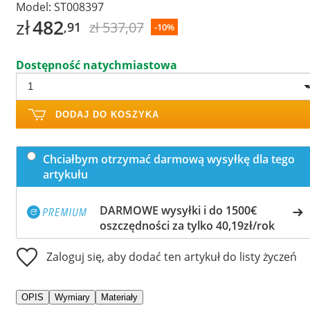
Model:
ST008397
zł
482
zł 537,07
,91
-10%
Dostępność natychmiastowa
DODAJ DO KOSZYKA
Chciałbym otrzymać darmową wysyłkę dla tego
artykułu
DARMOWE wysyłki i do 1500€
oszczędności za tylko 40,19zł/rok
Zaloguj się, aby dodać ten artykuł do listy życzeń
OPIS
Wymiary
Materiały