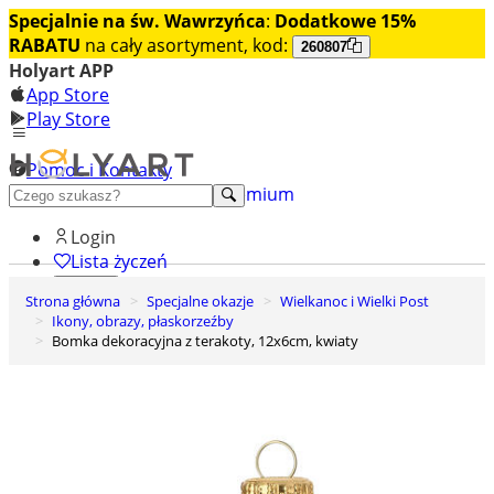
Specjalnie na św. Wawrzyńca
:
Dodatkowe 15%
RABATU
na cały asortyment, kod:
260807
Holyart APP
App Store
Play Store
Pomoc i Kontakty
+48 222 922 860
Odkryj premium
Login
Lista życzeń
Strona główna
Specjalne okazje
Wielkanoc i Wielki Post
0
Ikony, obrazy, płaskorzeźby
Koszyk
Bomka dekoracyjna z terakoty, 12x6cm, kwiaty