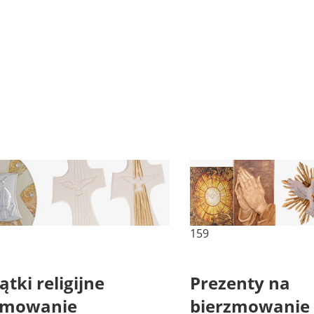
159
tki religijne
Prezenty na
zmowanie
bierzmowanie