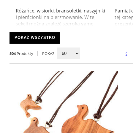
Różańce, wisiorki, bransoletki, naszyjniki
Pamiątki
i pierścionki na bierzmowanie. W tej
tej kate
sekcji można znaleźć szeroką gamę
prezenty
przedmiotów wykonan...
bierzmow
POKAŻ WSZYSTKO
504
Produkty
POKAŻ