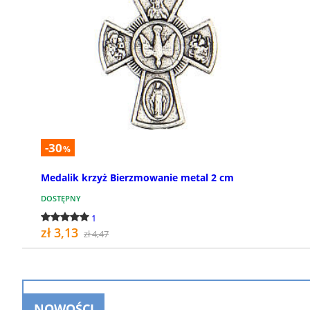
-30
%
Medalik krzyż Bierzmowanie metal 2 cm
DOSTĘPNY
1
zł 3,13
zł 4,47
KUP
NOWOŚCI