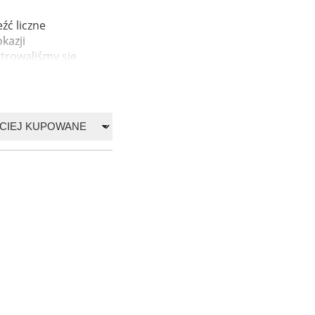
źć liczne
kazji
trowaliśmy się
ów, które ...