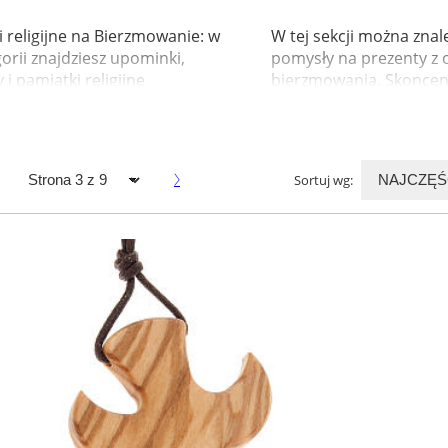
 religijne na Bierzmowanie: w
W tej sekcji można znale
gorii znajdziesz upominki,
pomysły na prezenty z o
 i pamiątki religijne
bierzmowania. Skoncen
ania z licznymi pomysł...
tutaj na wyborze artykuł
Sortuj wg: