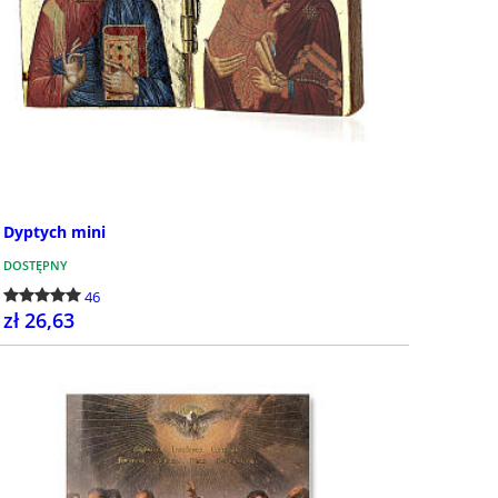
Dyptych mini
DOSTĘPNY
46
zł 26,63
KUP