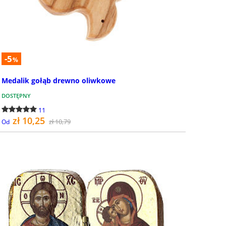
-5
%
Medalik gołąb drewno oliwkowe
DOSTĘPNY
11
zł 10,25
zł 10,79
Od
SZCZEGÓŁY