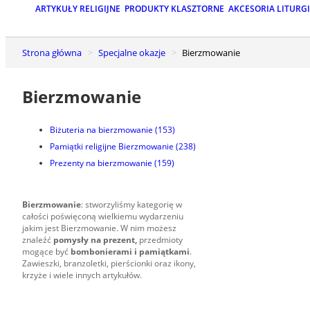
ARTYKUŁY RELIGIJNE
PRODUKTY KLASZTORNE
AKCESORIA LITURG
Strona główna
Specjalne okazje
Bierzmowanie
Bierzmowanie
Biżuteria na bierzmowanie
(153)
Pamiątki religijne Bierzmowanie
(238)
Prezenty na bierzmowanie
(159)
Bierzmowanie
: stworzyliśmy kategorię w
całości poświęconą wielkiemu wydarzeniu
jakim jest Bierzmowanie. W nim możesz
znaleźć
pomysły na prezent,
przedmioty
mogące być
bombonierami i pamiątkami
.
Zawieszki, branzoletki, pierścionki oraz ikony,
krzyże i wiele innych artykułów.