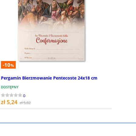
-10
%
Pergamin Bierzmowanie Pentecoste 24x18 cm
DOSTĘPNY
0
zł 5,24
zł 5,82
KUP