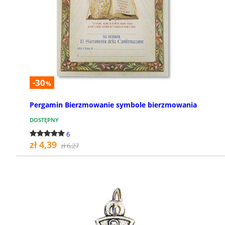
-30
%
Pergamin Bierzmowanie symbole bierzmowania
DOSTĘPNY
6
zł 4,39
zł 6,27
KUP