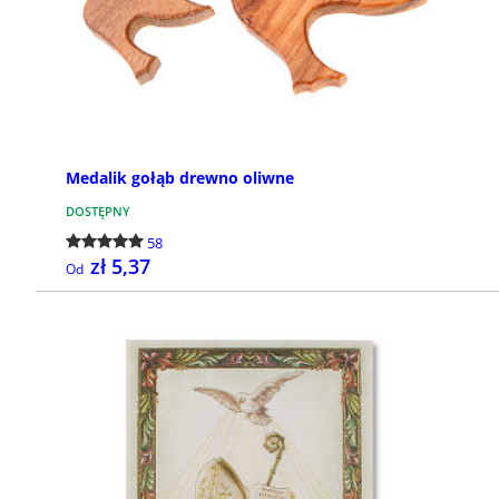
Medalik gołąb drewno oliwne
DOSTĘPNY
58
zł 5,37
Od
SZCZEGÓŁY