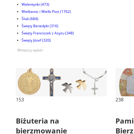
Walentynki
(473)
Wielkanoc i Wielki Post
(1762)
Ślub
(684)
Święty Benedykt
(316)
Święty Franciszek z Asyżu
(348)
Święty Józef
(320)
Mniejszy wybór
153
238
Biżuteria na
Pamią
bierzmowanie
Bier