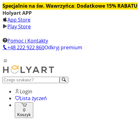
Specjalnie na św. Wawrzyńca
:
Dodatkowe 15% RABATU
Holyart APP
App Store
Play Store
Pomoc i Kontakty
+48 222 922 860
Odkryj premium
Login
Lista życzeń
0
Koszyk