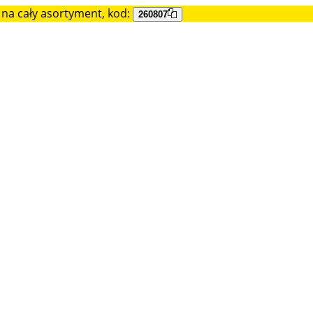
na cały asortyment, kod:
260807