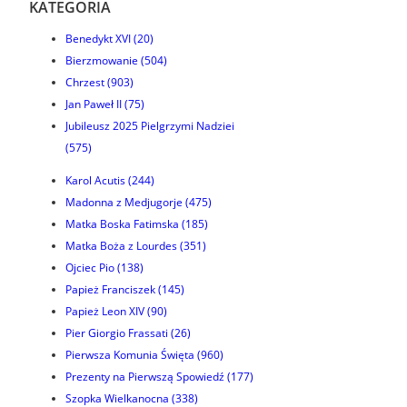
KATEGORIA
Benedykt XVI
(20)
Bierzmowanie
(504)
Chrzest
(903)
Jan Paweł II
(75)
Jubileusz 2025 Pielgrzymi Nadziei
(575)
Karol Acutis
(244)
Madonna z Medjugorje
(475)
Matka Boska Fatimska
(185)
Matka Boża z Lourdes
(351)
Ojciec Pio
(138)
Papież Franciszek
(145)
Papież Leon XIV
(90)
Pier Giorgio Frassati
(26)
Pierwsza Komunia Święta
(960)
Prezenty na Pierwszą Spowiedź
(177)
Szopka Wielkanocna
(338)