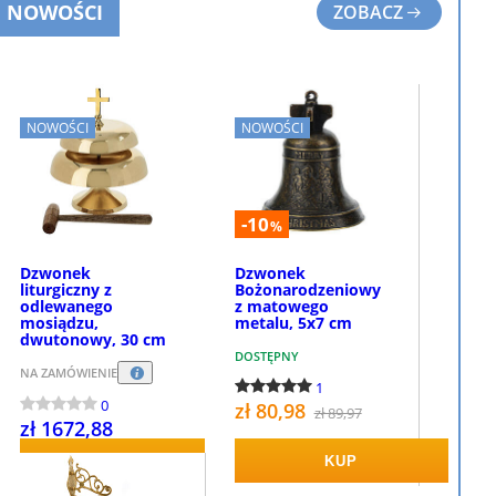
NOWOŚCI
ZOBACZ
NOWOŚCI
NOWOŚCI
-10
%
Dzwonek
Dzwonek
liturgiczny z
Bożonarodzeniowy
odlewanego
z matowego
mosiądzu,
metalu, 5x7 cm
dwutonowy, 30 cm
DOSTĘPNY
NA ZAMÓWIENIE
1
0
zł 80,98
zł 89,97
zł 1672,88
KUP
KUP