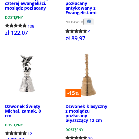
czterej ewangeliści,
pozłacany
mosiądz pozłacany
antykowany z
Ewangelistami
DOSTĘPNY
NIEBAWEM
108
zł 122,07
9
zł 89,97
KUP
KUP
-15
%
Dzwonek Święty
Dzwonek klasyczny
Michał, zamak, 8
z mosiądzu
cm
pozłacany
błyszczący 12 cm
DOSTĘPNY
DOSTĘPNY
12
29