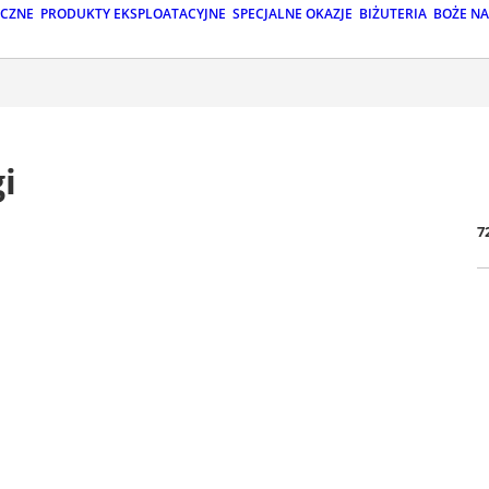
ICZNE
PRODUKTY EKSPLOATACYJNE
SPECJALNE OKAZJE
BIŻUTERIA
BOŻE N
i
7