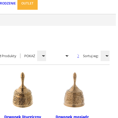
ARODZENIE
OUTLET
2
Produkty
POKAŻ
Sortuj wg:
Dzwonek liturgiczny
Dzwonek mosiądz