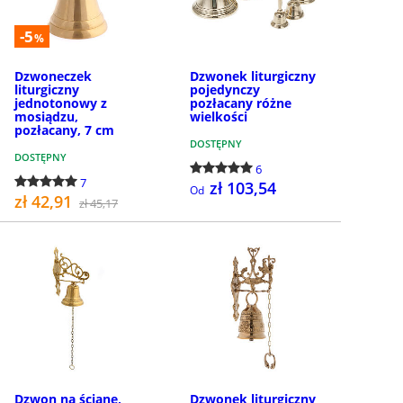
-5
%
Dzwoneczek
Dzwonek liturgiczny
liturgiczny
pojedynczy
jednotonowy z
pozłacany różne
mosiądzu,
wielkości
pozłacany, 7 cm
DOSTĘPNY
DOSTĘPNY
6
7
zł 103,54
Od
zł 42,91
zł 45,17
KUP
SZCZEGÓŁY
Dzwon na ścianę,
Dzwonek liturgiczny