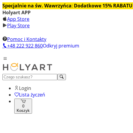
Specjalnie na św. Wawrzyńca
:
Dodatkowe 15% RABATU
Holyart APP
App Store
Play Store
Pomoc i Kontakty
+48 222 922 860
Odkryj premium
Login
Lista życzeń
0
Koszyk