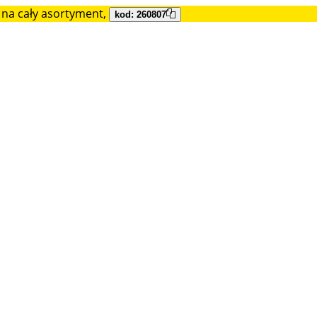
na cały asortyment,
kod: 260807