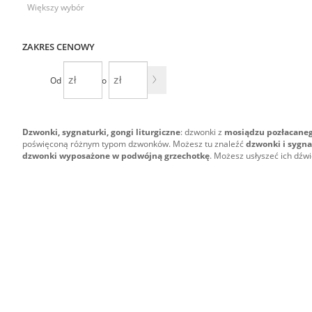
Większy wybór
ZAKRES CENOWY
Od
Do
Dzwonki, sygnaturki, gongi liturgiczne
: dzwonki z
mosiądzu pozłacaneg
poświęconą różnym typom dzwonków. Możesz tu znaleźć
dzwonki i sygna
dzwonki wyposażone w podwójną grzechotkę
. Możesz usłyszeć ich dźwi