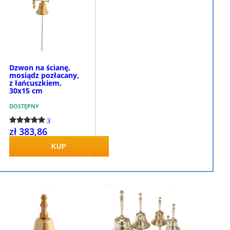
Dzwon na ścianę,
mosiądz pozłacany,
z łańcuszkiem,
30x15 cm
DOSTĘPNY
3
zł 383,86
KUP