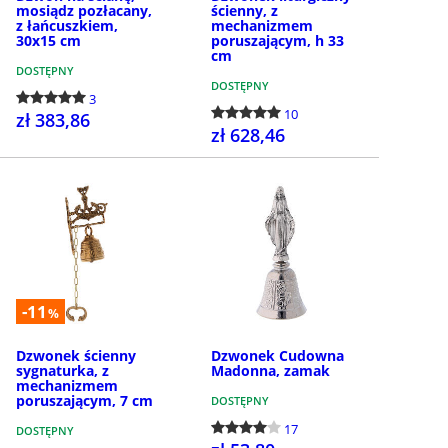
mosiądz pozłacany,
ścienny, z
z łańcuszkiem,
mechanizmem
30x15 cm
poruszającym, h 33
cm
DOSTĘPNY
DOSTĘPNY
3
10
zł 383,86
zł 628,46
KUP
KUP
-11
%
Dzwonek ścienny
Dzwonek Cudowna
sygnaturka, z
Madonna, zamak
mechanizmem
poruszającym, 7 cm
DOSTĘPNY
17
DOSTĘPNY