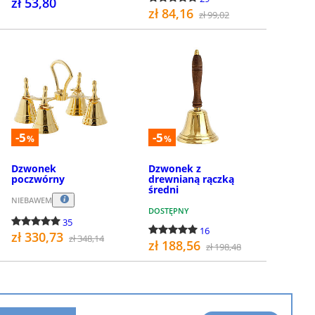
zł 53,80
zł 84,16
zł 99,02
KUP
KUP
-5
-5
%
%
Dzwonek
Dzwonek z
poczwórny
drewnianą rączką
średni
NIEBAWEM
DOSTĘPNY
35
16
zł 330,73
zł 348,14
zł 188,56
zł 198,48
KUP
KUP